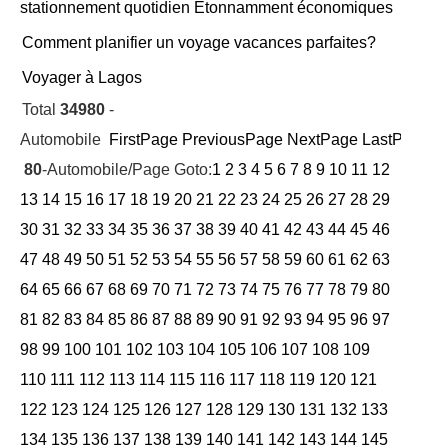
stationnement quotidien Étonnamment économiques
Comment planifier un voyage vacances parfaites?
Voyager à Lagos
Total
34980
-
Automobile
FirstPage
PreviousPage
NextPage
LastPage
Cu
80
-Automobile/Page Goto:
1
2
3
4
5
6
7
8
9
10
11
12
13
14
15
16
17
18
19
20
21
22
23
24
25
26
27
28
29
30
31
32
33
34
35
36
37
38
39
40
41
42
43
44
45
46
47
48
49
50
51
52
53
54
55
56
57
58
59
60
61
62
63
64
65
66
67
68
69
70
71
72
73
74
75
76
77
78
79
80
81
82
83
84
85
86
87
88
89
90
91
92
93
94
95
96
97
98
99
100
101
102
103
104
105
106
107
108
109
110
111
112
113
114
115
116
117
118
119
120
121
122
123
124
125
126
127
128
129
130
131
132
133
134
135
136
137
138
139
140
141
142
143
144
145