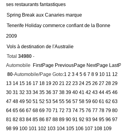
ses restaurants fantastiques
Spring Break aux Canaries marque
Tenerife Holiday commerce confiant de la Bonne
2009
Vols à destination de l'Australie
Total
34980
-
Automobile
FirstPage
PreviousPage
NextPage
LastPage
Cu
80
-Automobile/Page Goto:
1
2
3
4
5
6
7
8
9
10
11
12
13
14
15
16
17
18
19
20
21
22
23
24
25
26
27
28
29
30
31
32
33
34
35
36
37
38
39
40
41
42
43
44
45
46
47
48
49
50
51
52
53
54
55
56
57
58
59
60
61
62
63
64
65
66
67
68
69
70
71
72
73
74
75
76
77
78
79
80
81
82
83
84
85
86
87
88
89
90
91
92
93
94
95
96
97
98
99
100
101
102
103
104
105
106
107
108
109