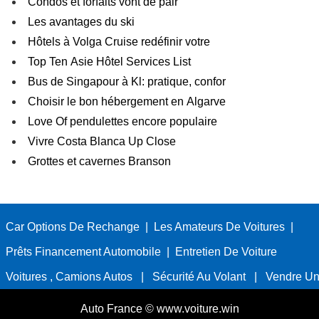
Condos et forfaits vont de pair
Les avantages du ski
Hôtels à Volga Cruise redéfinir votre
Top Ten Asie Hôtel Services List
Bus de Singapour à Kl: pratique, confor
Choisir le bon hébergement en Algarve
Love Of pendulettes encore populaire
Vivre Costa Blanca Up Close
Grottes et cavernes Branson
Car Options De Rechange
|
Les Amateurs De Voitures
|
Prêts Financement Automobile
|
Entretien De Voiture
Voitures , Camions Autos
|
Sécurité Au Volant
|
Vendre Un
Auto France © www.voiture.win