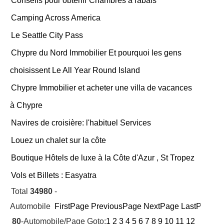
Conseils pour obtenir Chambres à rabais
Camping Across America
Le Seattle City Pass
Chypre du Nord Immobilier Et pourquoi les gens
choisissent Le All Year Round Island
Chypre Immobilier et acheter une villa de vacances
à Chypre
Navires de croisière: l'habituel Services
Louez un chalet sur la côte
Boutique Hôtels de luxe à la Côte d'Azur , St Tropez
Vols et Billets : Easyatra
Total
34980
-
Automobile
FirstPage
PreviousPage
NextPage
LastPage
Cu
80
-Automobile/Page Goto:
1
2
3
4
5
6
7
8
9
10
11
12