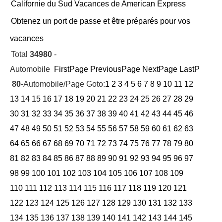
Californie du Sud Vacances de American Express
Obtenez un port de passe et être préparés pour vos
vacances
Total
34980
-
Automobile
FirstPage
PreviousPage
NextPage
LastPage
Cu
80
-Automobile/Page Goto:
1
2
3
4
5
6
7
8
9
10
11
12
13
14
15
16
17
18
19
20
21
22
23
24
25
26
27
28
29
30
31
32
33
34
35
36
37
38
39
40
41
42
43
44
45
46
47
48
49
50
51
52
53
54
55
56
57
58
59
60
61
62
63
64
65
66
67
68
69
70
71
72
73
74
75
76
77
78
79
80
81
82
83
84
85
86
87
88
89
90
91
92
93
94
95
96
97
98
99
100
101
102
103
104
105
106
107
108
109
110
111
112
113
114
115
116
117
118
119
120
121
122
123
124
125
126
127
128
129
130
131
132
133
134
135
136
137
138
139
140
141
142
143
144
145