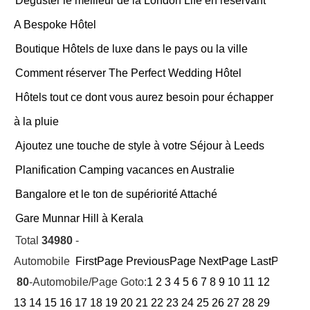
Déguster le meilleur de la London Life en réservant
A Bespoke Hôtel
Boutique Hôtels de luxe dans le pays ou la ville
Comment réserver The Perfect Wedding Hôtel
Hôtels tout ce dont vous aurez besoin pour échapper
à la pluie
Ajoutez une touche de style à votre Séjour à Leeds
Planification Camping vacances en Australie
Bangalore et le ton de supériorité Attaché
Gare Munnar Hill à Kerala
Total
34980
-
Automobile
FirstPage
PreviousPage
NextPage
LastPage
Cu
80
-Automobile/Page Goto:
1
2
3
4
5
6
7
8
9
10
11
12
13
14
15
16
17
18
19
20
21
22
23
24
25
26
27
28
29