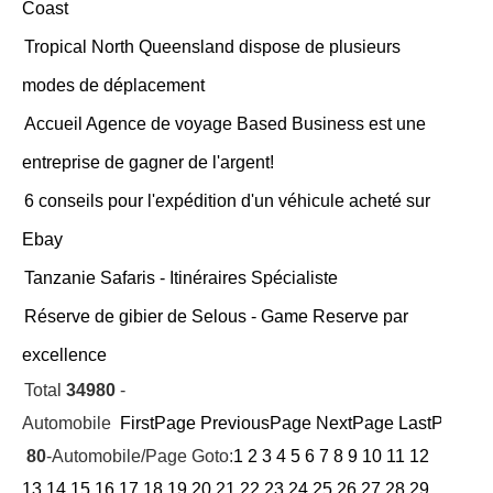
Coast
Tropical North Queensland dispose de plusieurs
modes de déplacement
Accueil Agence de voyage Based Business est une
entreprise de gagner de l'argent!
6 conseils pour l'expédition d'un véhicule acheté sur
Ebay
Tanzanie Safaris - Itinéraires Spécialiste
Réserve de gibier de Selous - Game Reserve par
excellence
Total
34980
-
Automobile
FirstPage
PreviousPage
NextPage
LastPage
Cu
80
-Automobile/Page Goto:
1
2
3
4
5
6
7
8
9
10
11
12
13
14
15
16
17
18
19
20
21
22
23
24
25
26
27
28
29