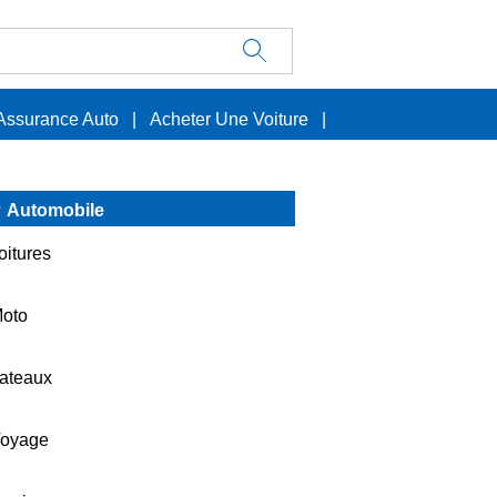
Assurance Auto
|
Acheter Une Voiture
|
Automobile
oitures
oto
ateaux
oyage