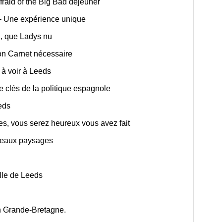
aid of the Big Bad déjeuner
- Une expérience unique
, que Ladys nu
n Carnet nécessaire
 à voir à Leeds
 clés de la politique espagnole
eds
ues, vous serez heureux vous avez fait
uveaux paysages
ille de Leeds
n Grande-Bretagne.