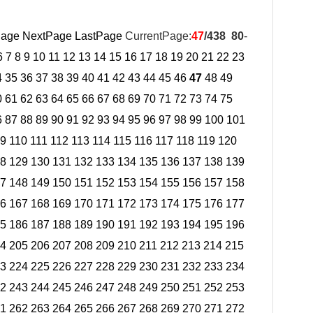
Page
NextPage
LastPage
CurrentPage:
47
/438
80
-
6
7
8
9
10
11
12
13
14
15
16
17
18
19
20
21
22
23
4
35
36
37
38
39
40
41
42
43
44
45
46
47
48
49
0
61
62
63
64
65
66
67
68
69
70
71
72
73
74
75
6
87
88
89
90
91
92
93
94
95
96
97
98
99
100
101
9
110
111
112
113
114
115
116
117
118
119
120
8
129
130
131
132
133
134
135
136
137
138
139
7
148
149
150
151
152
153
154
155
156
157
158
6
167
168
169
170
171
172
173
174
175
176
177
5
186
187
188
189
190
191
192
193
194
195
196
4
205
206
207
208
209
210
211
212
213
214
215
3
224
225
226
227
228
229
230
231
232
233
234
2
243
244
245
246
247
248
249
250
251
252
253
1
262
263
264
265
266
267
268
269
270
271
272