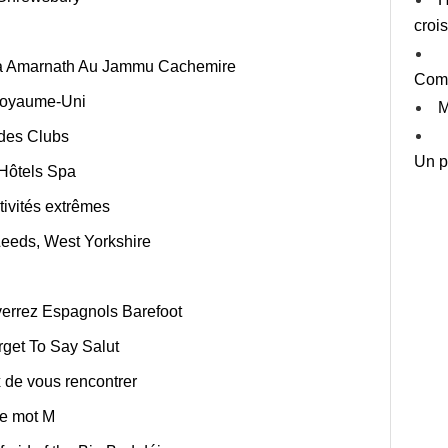
croi
ha Amarnath Au Jammu Cachemire
Comm
 Royaume-Uni
M
 des Clubs
Un p
 Hôtels Spa
ctivités extrêmes
 Leeds, West Yorkshire
errez Espagnols Barefoot
get To Say Salut
 de vous rencontrer
le mot M