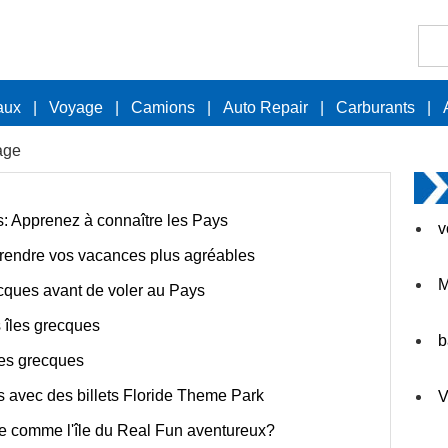
aux
|
Voyage
|
Camions
|
Auto Repair
|
Carburants
|
age
es: Apprenez à connaître les Pays
v
r rendre vos vacances plus agréables
M
ecques avant de voler au Pays
 îles grecques
b
les grecques
s avec des billets Floride Theme Park
V
e comme l'île du Real Fun aventureux?