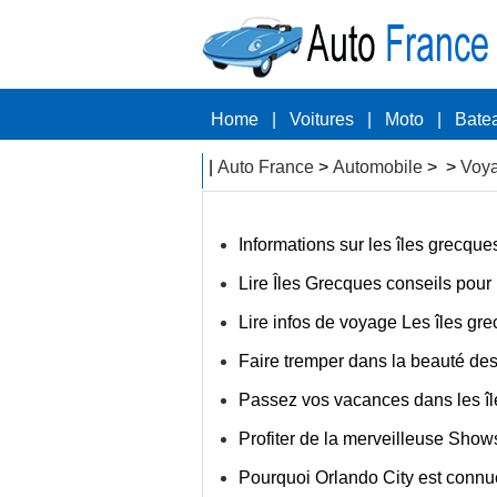
Home
|
Voitures
|
Moto
|
Bate
|
Auto France
>
Automobile
> >
Voy
Informations sur les îles grecqu
Lire Îles Grecques conseils pou
Lire infos de voyage Les îles gr
Faire tremper dans la beauté des
Passez vos vacances dans les î
Profiter de la merveilleuse Show
Pourquoi Orlando City est connu