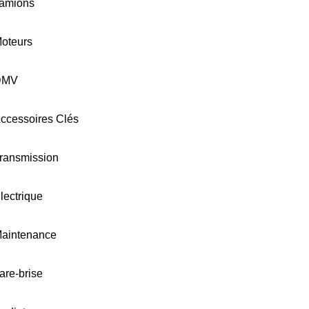
amions
oteurs
DMV
ccessoires Clés
ransmission
lectrique
aintenance
are-brise