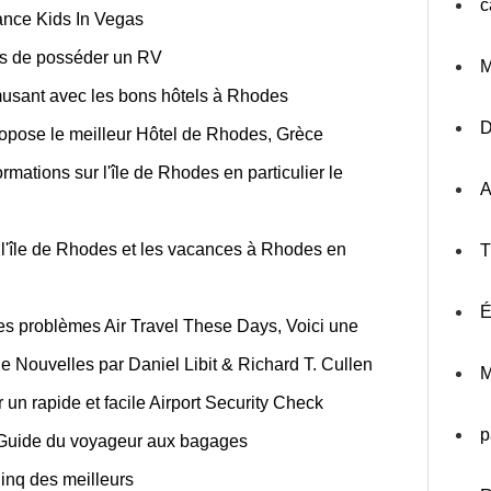
c
ance Kids In Vegas
es de posséder un RV
M
usant avec les bons hôtels à Rhodes
opose le meilleur Hôtel de Rhodes, Grèce
rmations sur l'île de Rhodes en particulier le
A
 l'île de Rhodes et les vacances à Rhodes en
T
É
s problèmes Air Travel These Days, Voici une
que Nouvelles par Daniel Libit & Richard T. Cullen
M
un rapide et facile Airport Security Check
p
- Guide du voyageur aux bagages
nq des meilleurs