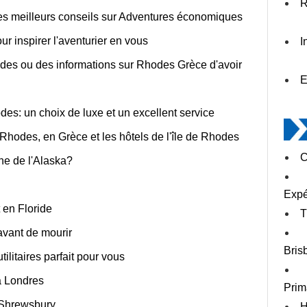
R
es meilleurs conseils sur Adventures économiques
r inspirer l'aventurier en vous
I
odes ou des informations sur Rhodes Grèce d'avoir
E
odes: un choix de luxe et un excellent service
 Rhodes, en Grèce et les hôtels de l'île de Rhodes
C
ne de l'Alaska?
Expé
 en Floride
T
avant de mourir
Bris
ilitaires parfait pour vous
 à Londres
Prim
s Shrewsbury
H