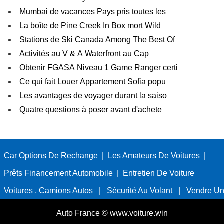
Mumbai de vacances Pays pris toutes les
La boîte de Pine Creek In Box mort Wild
Stations de Ski Canada Among The Best Of
Activités au V & A Waterfront au Cap
Obtenir FGASA Niveau 1 Game Ranger certi
Ce qui fait Louer Appartement Sofia popu
Les avantages de voyager durant la saiso
Quatre questions à poser avant d'achete
Car Options De Rechange
|
Les Amateurs De Voitures
|
Prêts Financement Automobile
|
Entretien De Voiture
Voitures , Camions Autos
|
Sécurité Au Volant
|
Vendre Un
Auto France © www.voiture.win