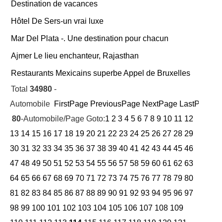
Destination de vacances
Hôtel De Sers-un vrai luxe
Mar Del Plata -. Une destination pour chacun
Ajmer Le lieu enchanteur, Rajasthan
Restaurants Mexicains superbe Appel de Bruxelles
Total
34980
-
Automobile
FirstPage
PreviousPage
NextPage
LastPage
Cu
80
-Automobile/Page Goto:
1
2
3
4
5
6
7
8
9
10
11
12
13
14
15
16
17
18
19
20
21
22
23
24
25
26
27
28
29
30
31
32
33
34
35
36
37
38
39
40
41
42
43
44
45
46
47
48
49
50
51
52
53
54
55
56
57
58
59
60
61
62
63
64
65
66
67
68
69
70
71
72
73
74
75
76
77
78
79
80
81
82
83
84
85
86
87
88
89
90
91
92
93
94
95
96
97
98
99
100
101
102
103
104
105
106
107
108
109