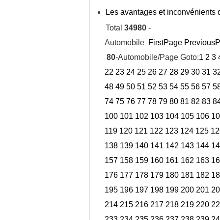
Les avantages et inconvénients
Total
34980
-
Automobile
FirstPage
Previous
80
-Automobile/Page Goto:
1
2
3
22
23
24
25
26
27
28
29
30
31
3
48
49
50
51
52
53
54
55
56
57
5
74
75
76
77
78
79
80
81
82
83
8
100
101
102
103
104
105
106
10
119
120
121
122
123
124
125
12
138
139
140
141
142
143
144
14
157
158
159
160
161
162
163
16
176
177
178
179
180
181
182
18
195
196
197
198
199
200
201
20
214
215
216
217
218
219
220
22
233
234
235
236
237
238
239
24