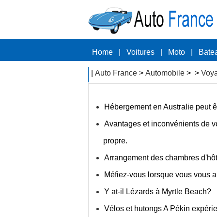
Home
|
Voitures
|
Moto
|
Bate
|
Auto France
>
Automobile
> >
Voy
Hébergement en Australie peut ê
Avantages et inconvénients de v
propre.
Arrangement des chambres d'hô
Méfiez-vous lorsque vous vous ap
Y at-il Lézards à Myrtle Beach?
Vélos et hutongs A Pékin expéri