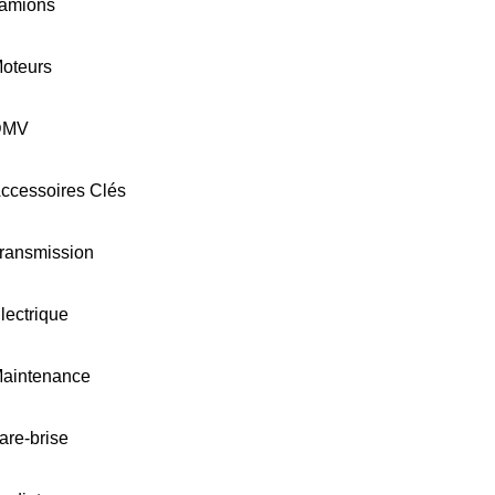
amions
oteurs
DMV
ccessoires Clés
ransmission
lectrique
aintenance
are-brise