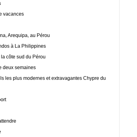
s
 de vacances
ina, Arequipa, au Pérou
ndos à La Philippines
la côte sud du Pérou
de deux semaines
tels les plus modernes et extravagantes Chypre du
ort
attendre
e