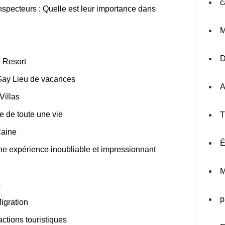
c
specteurs : Quelle est leur importance dans
M
é Resort
Gay Lieu de vacances
A
Villas
e de toute une vie
T
caine
É
une expérience inoubliable et impressionnant
M
s
p
igration
actions touristiques