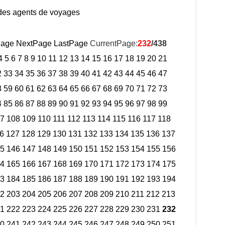
 des agents de voyages
Page
NextPage
LastPage
CurrentPage:
232
/438
4
5
6
7
8
9
10
11
12
13
14
15
16
17
18
19
20
21
2
33
34
35
36
37
38
39
40
41
42
43
44
45
46
47
8
59
60
61
62
63
64
65
66
67
68
69
70
71
72
73
4
85
86
87
88
89
90
91
92
93
94
95
96
97
98
99
7
108
109
110
111
112
113
114
115
116
117
118
6
127
128
129
130
131
132
133
134
135
136
137
5
146
147
148
149
150
151
152
153
154
155
156
4
165
166
167
168
169
170
171
172
173
174
175
3
184
185
186
187
188
189
190
191
192
193
194
2
203
204
205
206
207
208
209
210
211
212
213
1
222
223
224
225
226
227
228
229
230
231
232
0
241
242
243
244
245
246
247
248
249
250
251