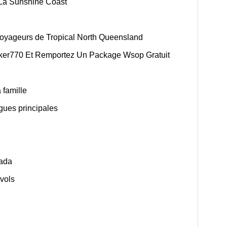
La Sunshine Coast
voyageurs de Tropical North Queensland
oker770 Et Remportez Un Package Wsop Gratuit
 famille
gues principales
ada
 vols