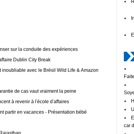
R
I
E
enser sur la conduite des expériences
ffaire Dublin City Break
 inoubliable avec le Brésil Wild Life & Amazon
Fait
arantie de cas vaut vraiment la peine
Soye
H
nt à revenir à l'école d'affaires
U
t partir en vacances - Présentation bébé
E
car 
 Rajasthan