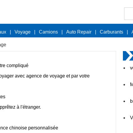
aux
|
Voyage
|
Camions
|
Auto Repair
|
Carburants
|
age
tre compliqué
v
oyager avec agence de voyage et par votre
M
tes
b
prêtez à l'étranger.
V
ence chinoise personnalisée