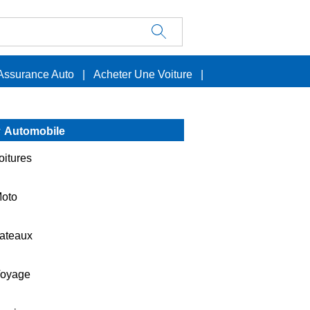
Assurance Auto
|
Acheter Une Voiture
|
Automobile
oitures
oto
ateaux
oyage