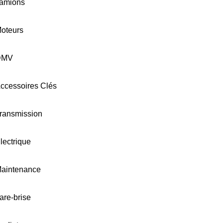
amions
oteurs
DMV
ccessoires Clés
ransmission
lectrique
aintenance
are-brise