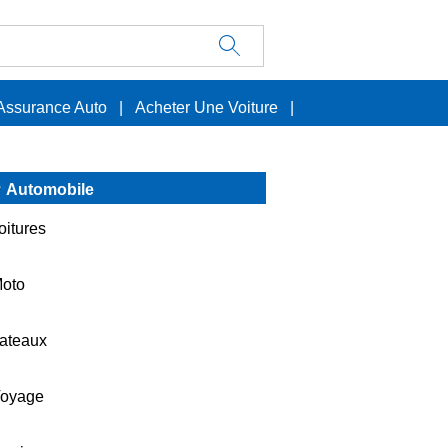
Assurance Auto
|
Acheter Une Voiture
|
Automobile
oitures
oto
ateaux
oyage