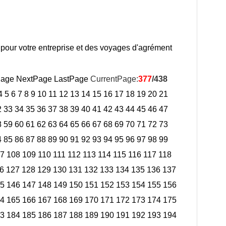
r pour votre entreprise et des voyages d'agrément
Page
NextPage
LastPage
CurrentPage:
377
/438
4
5
6
7
8
9
10
11
12
13
14
15
16
17
18
19
20
21
2
33
34
35
36
37
38
39
40
41
42
43
44
45
46
47
8
59
60
61
62
63
64
65
66
67
68
69
70
71
72
73
4
85
86
87
88
89
90
91
92
93
94
95
96
97
98
99
7
108
109
110
111
112
113
114
115
116
117
118
6
127
128
129
130
131
132
133
134
135
136
137
5
146
147
148
149
150
151
152
153
154
155
156
4
165
166
167
168
169
170
171
172
173
174
175
3
184
185
186
187
188
189
190
191
192
193
194