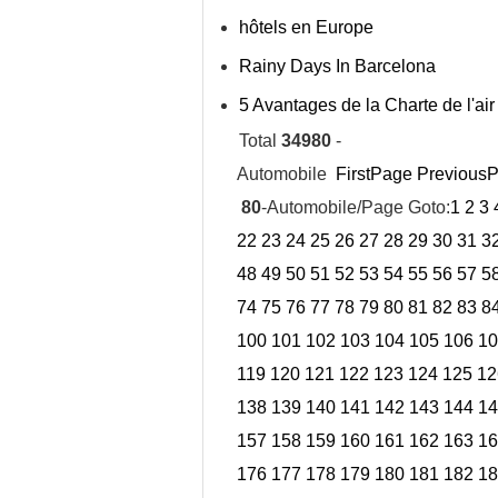
hôtels en Europe
Rainy Days In Barcelona
5 Avantages de la Charte de l'ai
Total
34980
-
Automobile
FirstPage
Previous
80
-Automobile/Page Goto:
1
2
3
22
23
24
25
26
27
28
29
30
31
3
48
49
50
51
52
53
54
55
56
57
5
74
75
76
77
78
79
80
81
82
83
8
100
101
102
103
104
105
106
10
119
120
121
122
123
124
125
12
138
139
140
141
142
143
144
14
157
158
159
160
161
162
163
16
176
177
178
179
180
181
182
18