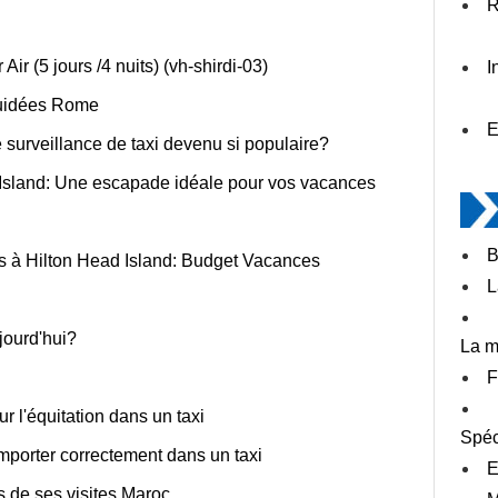
R
 Air (5 jours /4 nuits) (vh-shirdi-03)
I
guidées Rome
E
surveillance de taxi devenu si populaire?
Island: Une escapade idéale pour vos vacances
B
es à Hilton Head Island: Budget Vacances
L
jourd'hui?
La m
F
r l'équitation dans un taxi
Spéc
mporter correctement dans un taxi
E
s de ses visites Maroc