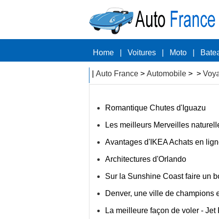
Home
|
Voitures
|
Moto
|
Bate
|
Auto France
>
Automobile
> >
Voy
Romantique Chutes d'Iguazu
Les meilleurs Merveilles nature
Avantages d'IKEA Achats en lig
Architectures d'Orlando
Sur la Sunshine Coast faire un 
Denver, une ville de champions 
La meilleure façon de voler - Jet 