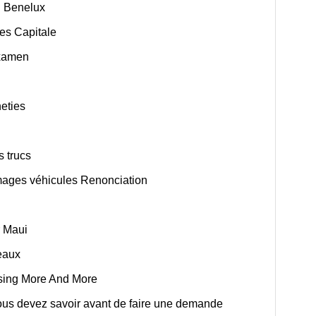
u Benelux
es Capitale
examen
eties
s trucs
ages véhicules Renonciation
r Maui
teaux
ising More And More
ous devez savoir avant de faire une demande