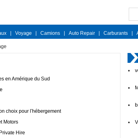
aux
|
Voyage
|
Camions
|
Auto Repair
|
Carburants
|
age
v
lles en Amérique du Sud
M
ne
b
bon choix pour l'hébergement
et Motors
V
Private Hire