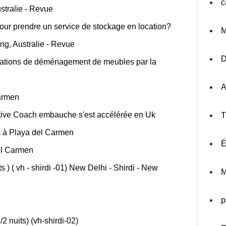
c
stralie - Revue
 pour prendre un service de stockage en location?
M
g, Australie - Revue
érations de déménagement de meubles par la
A
armen
tive Coach embauche s'est accélérée en Uk
T
 à Playa del Carmen
É
el Carmen
 ) ( vh - shirdi -01) New Delhi - Shirdi - New
M
p
/2 nuits) (vh-shirdi-02)