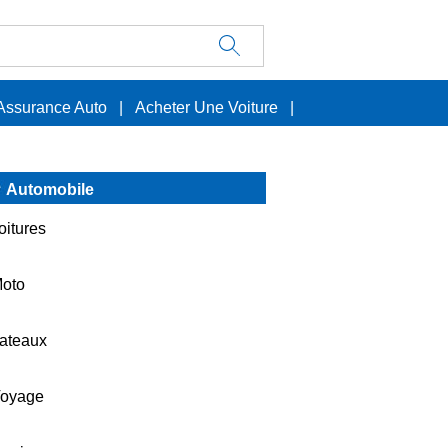
Assurance Auto
|
Acheter Une Voiture
|
Automobile
oitures
oto
ateaux
oyage