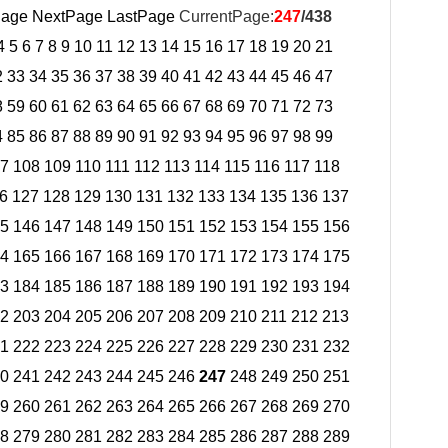
Page
NextPage
LastPage
CurrentPage:
247
/438
4
5
6
7
8
9
10
11
12
13
14
15
16
17
18
19
20
21
2
33
34
35
36
37
38
39
40
41
42
43
44
45
46
47
8
59
60
61
62
63
64
65
66
67
68
69
70
71
72
73
4
85
86
87
88
89
90
91
92
93
94
95
96
97
98
99
7
108
109
110
111
112
113
114
115
116
117
118
6
127
128
129
130
131
132
133
134
135
136
137
5
146
147
148
149
150
151
152
153
154
155
156
4
165
166
167
168
169
170
171
172
173
174
175
3
184
185
186
187
188
189
190
191
192
193
194
2
203
204
205
206
207
208
209
210
211
212
213
1
222
223
224
225
226
227
228
229
230
231
232
0
241
242
243
244
245
246
247
248
249
250
251
9
260
261
262
263
264
265
266
267
268
269
270
8
279
280
281
282
283
284
285
286
287
288
289