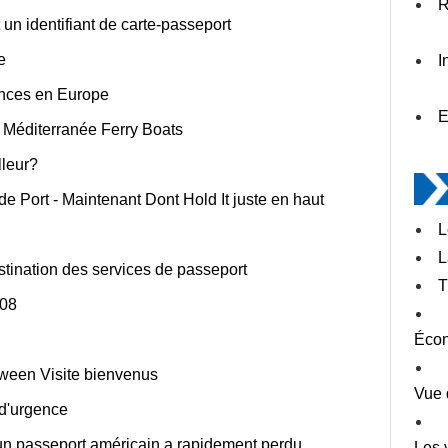
R
un identifiant de carte-passeport
e
I
ances en Europe
E
a Méditerranée Ferry Boats
lleur?
 Port - Maintenant Dont Hold It juste en haut
L
L
destination des services de passeport
T
008
Écon
ween Visite bienvenus
Vue 
 d'urgence
un passeport américain a rapidement perdu
Les 