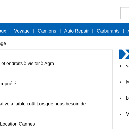
aux
|
Voyage
|
Camions
|
Auto Repair
|
Carburants
|
age
et endroits à visiter à Agra
v
M
ropriété
b
native à faible coût Lorsque nous besoin de
V
 Location Cannes