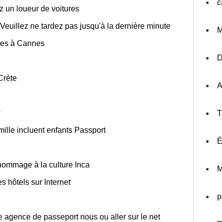
c
 un loueur de voitures
Veuillez ne tardez pas jusqu'à la dernière minute
M
ces à Cannes
Crète
A
w
T
ille incluent enfants Passport
É
hommage à la culture Inca
M
s hôtels sur Internet
p
e agence de passeport nous ou aller sur le net