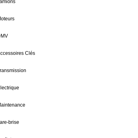
amions
oteurs
DMV
ccessoires Clés
ransmission
lectrique
aintenance
are-brise