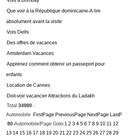
Vols à Bombay
Que voir à la République dominicaine-A lire
absolument avant la visite
Vols Delhi
Des offres de vacances
Amsterdam Vacances
Apprenez comment obtenir un passeport pour
enfants
Location de Cannes
Doit-voir vacancier Attractions du Ladakh
Total
34980
-
Automobile
FirstPage
PreviousPage
NextPage
LastPage
Cu
80
-Automobile/Page Goto:
1
2
3
4
5
6
7
8
9
10
11
12
13
14
15
16
17
18
19
20
21
22
23
24
25
26
27
28
29