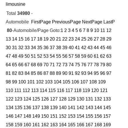
limousine
Total
34980
-
Automobile
FirstPage
PreviousPage
NextPage
LastPage
Cu
80
-Automobile/Page Goto:
1
2
3
4
5
6
7
8
9
10
11
12
13
14
15
16
17
18
19
20
21
22
23
24
25
26
27
28
29
30
31
32
33
34
35
36
37
38
39
40
41
42
43
44
45
46
47
48
49
50
51
52
53
54
55
56
57
58
59
60
61
62
63
64
65
66
67
68
69
70
71
72
73
74
75
76
77
78
79
80
81
82
83
84
85
86
87
88
89
90
91
92
93
94
95
96
97
98
99
100
101
102
103
104
105
106
107
108
109
110
111
112
113
114
115
116
117
118
119
120
121
122
123
124
125
126
127
128
129
130
131
132
133
134
135
136
137
138
139
140
141
142
143
144
145
146
147
148
149
150
151
152
153
154
155
156
157
158
159
160
161
162
163
164
165
166
167
168
169