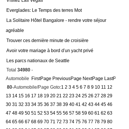
Visitez Las Vegas
Everglades: Le Temps des terres Mot
La Solitaire Hôtel Bangalore - rendre votre séjour
agréable
Trouver ces dernière minute de croisière
Avoir votre mariage à bord d'un yacht privé
Les parcs nationaux de Seattle
Total
34980
-
Automobile
FirstPage
PreviousPage
NextPage
LastPage
Cu
80
-Automobile/Page Goto:
1
2
3
4
5
6
7
8
9
10
11
12
13
14
15
16
17
18
19
20
21
22
23
24
25
26
27
28
29
30
31
32
33
34
35
36
37
38
39
40
41
42
43
44
45
46
47
48
49
50
51
52
53
54
55
56
57
58
59
60
61
62
63
64
65
66
67
68
69
70
71
72
73
74
75
76
77
78
79
80