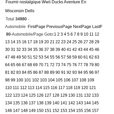
Fournir nostalgique Wwii Ducks Aventure En
Wisconsin Dells
Total
34980
-
Automobile
FirstPage
PreviousPage
NextPage
LastPage
Cu
80
-Automobile/Page Goto:
1
2
3
4
5
6
7
8
9
10
11
12
13
14
15
16
17
18
19
20
21
22
23
24
25
26
27
28
29
30
31
32
33
34
35
36
37
38
39
40
41
42
43
44
45
46
47
48
49
50
51
52
53
54
55
56
57
58
59
60
61
62
63
64
65
66
67
68
69
70
71
72
73
74
75
76
77
78
79
80
81
82
83
84
85
86
87
88
89
90
91
92
93
94
95
96
97
98
99
100
101
102
103
104
105
106
107
108
109
110
111
112
113
114
115
116
117
118
119
120
121
122
123
124
125
126
127
128
129
130
131
132
133
134
135
136
137
138
139
140
141
142
143
144
145
146
147
148
149
150
151
152
153
154
155
156
157