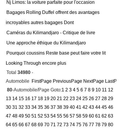
Nj Limos: la voiture parfaite pour l'occasion
Bagages Rolling Duffel offrent des avantages
incroyables autres bagages Dont
Caméras du Kilimandjaro - Critique de livre
Une approche éthique du Kilimandjaro
Pourquoi coussins Reste base peut faire votre lit
Looking Through encore plus
Total
34980
-
Automobile
FirstPage
PreviousPage
NextPage
LastPage
Cu
80
-Automobile/Page Goto:
1
2
3
4
5
6
7
8
9
10
11
12
13
14
15
16
17
18
19
20
21
22
23
24
25
26
27
28
29
30
31
32
33
34
35
36
37
38
39
40
41
42
43
44
45
46
47
48
49
50
51
52
53
54
55
56
57
58
59
60
61
62
63
64
65
66
67
68
69
70
71
72
73
74
75
76
77
78
79
80