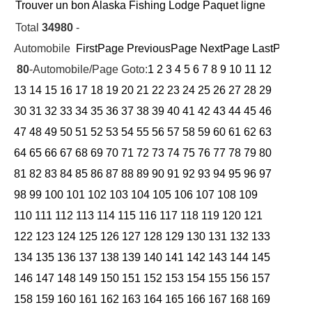
Trouver un bon Alaska Fishing Lodge Paquet ligne
Total
34980
-
Automobile
FirstPage
PreviousPage
NextPage
LastPage
Cu
80
-Automobile/Page Goto:
1
2
3
4
5
6
7
8
9
10
11
12
13
14
15
16
17
18
19
20
21
22
23
24
25
26
27
28
29
30
31
32
33
34
35
36
37
38
39
40
41
42
43
44
45
46
47
48
49
50
51
52
53
54
55
56
57
58
59
60
61
62
63
64
65
66
67
68
69
70
71
72
73
74
75
76
77
78
79
80
81
82
83
84
85
86
87
88
89
90
91
92
93
94
95
96
97
98
99
100
101
102
103
104
105
106
107
108
109
110
111
112
113
114
115
116
117
118
119
120
121
122
123
124
125
126
127
128
129
130
131
132
133
134
135
136
137
138
139
140
141
142
143
144
145
146
147
148
149
150
151
152
153
154
155
156
157
158
159
160
161
162
163
164
165
166
167
168
169