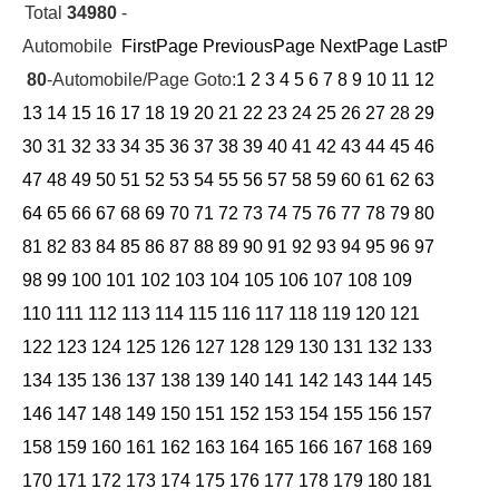
Total
34980
-
Automobile
FirstPage
PreviousPage
NextPage
LastPage
Cu
80
-Automobile/Page Goto:
1
2
3
4
5
6
7
8
9
10
11
12
13
14
15
16
17
18
19
20
21
22
23
24
25
26
27
28
29
30
31
32
33
34
35
36
37
38
39
40
41
42
43
44
45
46
47
48
49
50
51
52
53
54
55
56
57
58
59
60
61
62
63
64
65
66
67
68
69
70
71
72
73
74
75
76
77
78
79
80
81
82
83
84
85
86
87
88
89
90
91
92
93
94
95
96
97
98
99
100
101
102
103
104
105
106
107
108
109
110
111
112
113
114
115
116
117
118
119
120
121
122
123
124
125
126
127
128
129
130
131
132
133
134
135
136
137
138
139
140
141
142
143
144
145
146
147
148
149
150
151
152
153
154
155
156
157
158
159
160
161
162
163
164
165
166
167
168
169
170
171
172
173
174
175
176
177
178
179
180
181