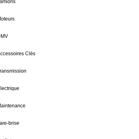
amions
oteurs
DMV
ccessoires Clés
ransmission
lectrique
aintenance
are-brise