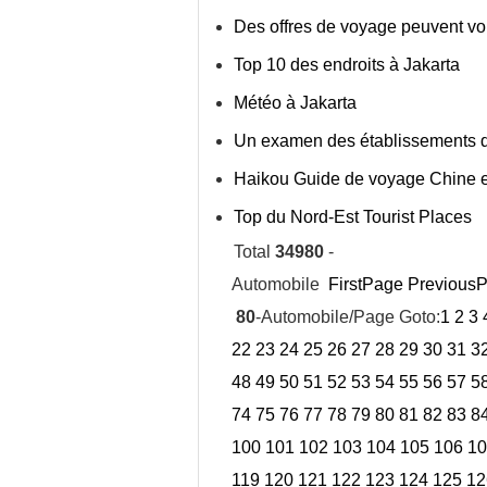
Des offres de voyage peuvent v
Top 10 des endroits à Jakarta
Météo à Jakarta
Un examen des établissements 
Haikou Guide de voyage Chine e
Top du Nord-Est Tourist Places
Total
34980
-
Automobile
FirstPage
Previous
80
-Automobile/Page Goto:
1
2
3
22
23
24
25
26
27
28
29
30
31
3
48
49
50
51
52
53
54
55
56
57
5
74
75
76
77
78
79
80
81
82
83
8
100
101
102
103
104
105
106
10
119
120
121
122
123
124
125
12