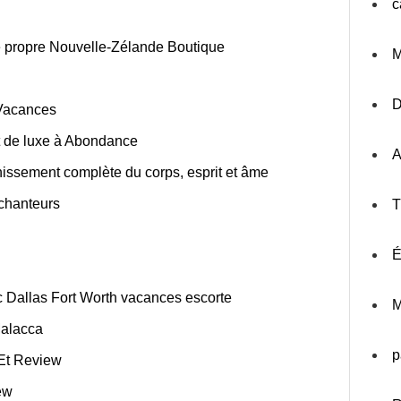
c
tre propre Nouvelle-Zélande Boutique
M
 Vacances
t de luxe à Abondance
A
nissement complète du corps, esprit et âme
nchanteurs
T
É
 Dallas Fort Worth vacances escorte
M
Malacca
p
Et Review
ew