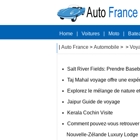
Home
|
Voitures
|
Moto
|
Bate
|
Auto France
>
Automobile
> >
Voy
Salt River Fields: Prendre Base
Taj Mahal voyage offre une expé
Explorez le mélange de nature e
Jaipur Guide de voyage
Kerala Cochin Visite
Comment pouvez-vous retrouver le
Nouvelle-Zélande Luxury Lodge