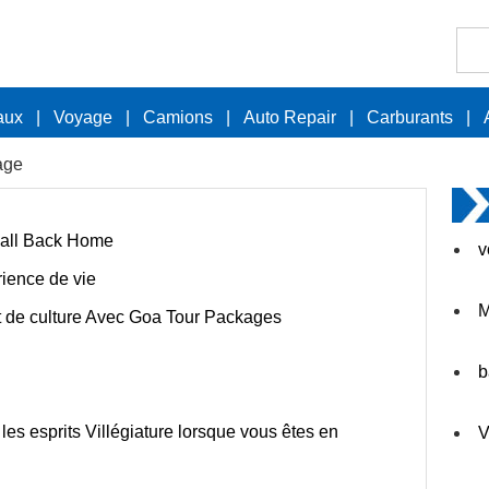
aux
|
Voyage
|
Camions
|
Auto Repair
|
Carburants
|
age
ball Back Home
v
rience de vie
M
t de culture Avec Goa Tour Packages
b
s esprits Villégiature lorsque vous êtes en
V