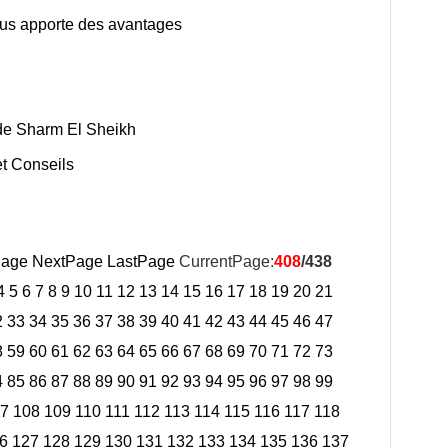
ous apporte des avantages
de Sharm El Sheikh
t Conseils
Page
NextPage
LastPage
CurrentPage:
408
/438
4
5
6
7
8
9
10
11
12
13
14
15
16
17
18
19
20
21
2
33
34
35
36
37
38
39
40
41
42
43
44
45
46
47
8
59
60
61
62
63
64
65
66
67
68
69
70
71
72
73
4
85
86
87
88
89
90
91
92
93
94
95
96
97
98
99
7
108
109
110
111
112
113
114
115
116
117
118
6
127
128
129
130
131
132
133
134
135
136
137