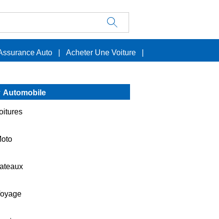
Assurance Auto
|
Acheter Une Voiture
|
Automobile
oitures
oto
ateaux
oyage