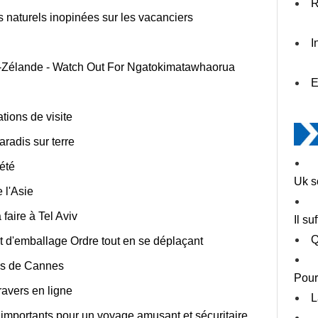
R
s naturels inopinées sur les vacanciers
I
-Zélande - Watch Out For Ngatokimatawhaorua
E
tions de visite
radis sur terre
été
Uk s
 l'Asie
faire à Tel Aviv
Il s
Q
et d'emballage Ordre tout en se déplaçant
ons de Cannes
Pour
ravers en ligne
L
 importants pour un voyage amusant et sécuritaire