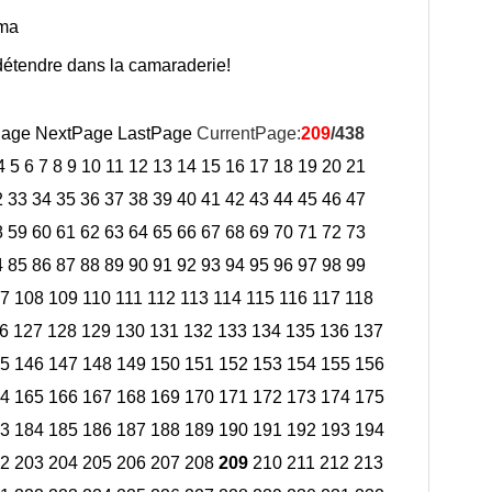
ama
 détendre dans la camaraderie!
Page
NextPage
LastPage
CurrentPage:
209
/438
4
5
6
7
8
9
10
11
12
13
14
15
16
17
18
19
20
21
2
33
34
35
36
37
38
39
40
41
42
43
44
45
46
47
8
59
60
61
62
63
64
65
66
67
68
69
70
71
72
73
4
85
86
87
88
89
90
91
92
93
94
95
96
97
98
99
7
108
109
110
111
112
113
114
115
116
117
118
6
127
128
129
130
131
132
133
134
135
136
137
5
146
147
148
149
150
151
152
153
154
155
156
4
165
166
167
168
169
170
171
172
173
174
175
3
184
185
186
187
188
189
190
191
192
193
194
2
203
204
205
206
207
208
209
210
211
212
213