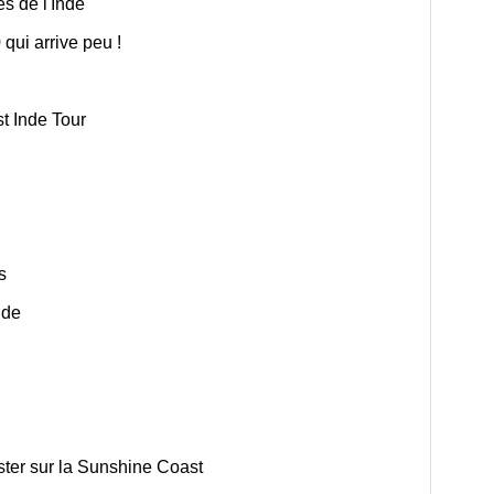
s de l'Inde
ui arrive peu !
t Inde Tour
s
nde
ester sur la Sunshine Coast