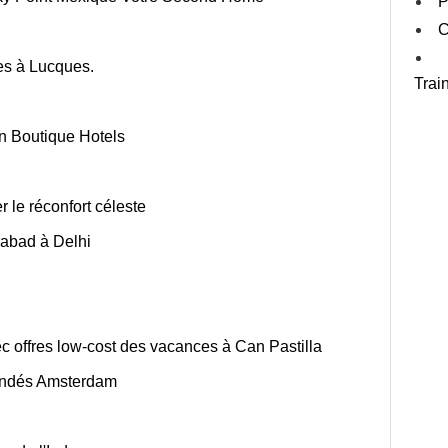
P
C
es à Lucques.
Trai
n Boutique Hotels
r le réconfort céleste
rabad à Delhi
 offres low-cost des vacances à Can Pastilla
andés Amsterdam