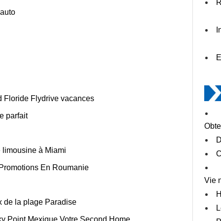
R
 auto
I
E
nd Floride Flydrive vacances
 parfait
Obte
D
e limousine à Miami
C
n Promotions En Roumanie
Vie 
H
 de la plage Paradise
L
ky Point Mexique Votre Second Home