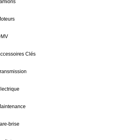
amions
oteurs
DMV
ccessoires Clés
ransmission
lectrique
aintenance
are-brise