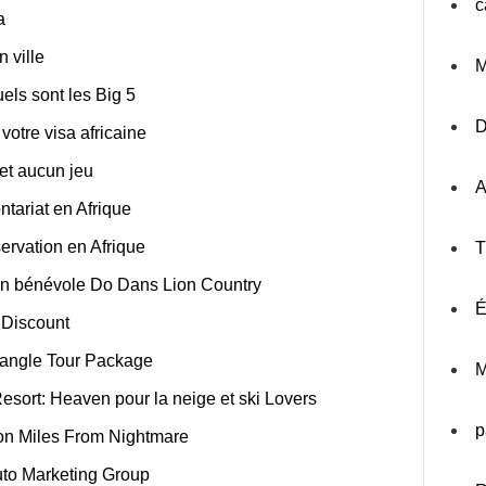
c
a
 ville
M
uels sont les Big 5
votre visa africaine
 et aucun jeu
A
tariat en Afrique
ervation en Afrique
T
 un bénévole Do Dans Lion Country
É
 Discount
iangle Tour Package
M
sort: Heaven pour la neige et ski Lovers
p
ion Miles From Nightmare
Auto Marketing Group