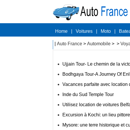
Home
|
Voitures
|
Moto
|
Bate
|
Auto France
>
Automobile
> >
Voy
Ujjain Tour- Le chemin de la vict
Bodhgaya Tour-A Journey Of En
Vacances parfaite avec location 
Inde du Sud Temple Tour
Utilisez location de voitures Belfa
Excursion à Kochi: un lieu pittor
Mysore: une terre historique et cu