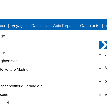
aux
|
Voyage
|
Camions
|
Auto Repair
|
Carburants
|
age
oire
v
lightenment
M
de voiture Madrid
b
st et profiter du grand air
esque
V
lturel