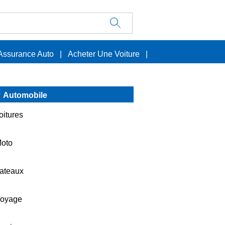
Assurance Auto
|
Acheter Une Voiture
|
Automobile
oitures
oto
ateaux
oyage