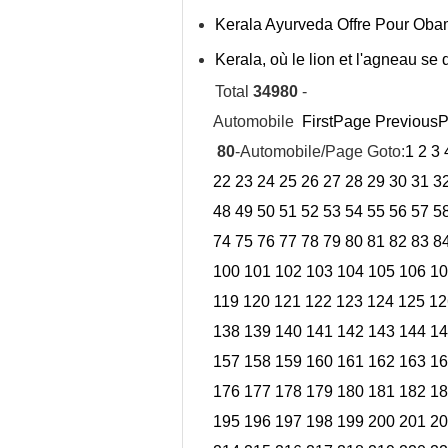
Kerala Ayurveda Offre Pour Ob
Kerala, où le lion et l'agneau se
Total
34980
-
Automobile
FirstPage
Previous
80
-Automobile/Page Goto:
1
2
3
22
23
24
25
26
27
28
29
30
31
3
48
49
50
51
52
53
54
55
56
57
5
74
75
76
77
78
79
80
81
82
83
8
100
101
102
103
104
105
106
10
119
120
121
122
123
124
125
12
138
139
140
141
142
143
144
14
157
158
159
160
161
162
163
16
176
177
178
179
180
181
182
18
195
196
197
198
199
200
201
20