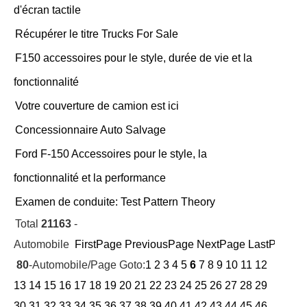
d'écran tactile
Récupérer le titre Trucks For Sale
F150 accessoires pour le style, durée de vie et la
fonctionnalité
Votre couverture de camion est ici
Concessionnaire Auto Salvage
Ford F-150 Accessoires pour le style, la
fonctionnalité et la performance
Examen de conduite: Test Pattern Theory
Total
21163
-
Automobile
FirstPage
PreviousPage
NextPage
LastPage
Cu
80
-Automobile/Page Goto:
1
2
3
4
5
6
7
8
9
10
11
12
13
14
15
16
17
18
19
20
21
22
23
24
25
26
27
28
29
30
31
32
33
34
35
36
37
38
39
40
41
42
43
44
45
46