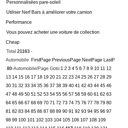
Personnalisées pare-soleil
Utiliser Nerf Bars à améliorer votre camion
Performance
Vous pouvez acheter une voiture de collection
Cheap
Total
21163
-
Automobile
FirstPage
PreviousPage
NextPage
LastPage
Cu
80
-Automobile/Page Goto:
1
2
3
4
5
6
7
8
9
10
11
12
13
14
15
16
17
18
19
20
21
22
23
24
25
26
27
28
29
30
31
32
33
34
35
36
37
38
39
40
41
42
43
44
45
46
47
48
49
50
51
52
53
54
55
56
57
58
59
60
61
62
63
64
65
66
67
68
69
70
71
72
73
74
75
76
77
78
79
80
81
82
83
84
85
86
87
88
89
90
91
92
93
94
95
96
97
98
99
100
101
102
103
104
105
106
107
108
109