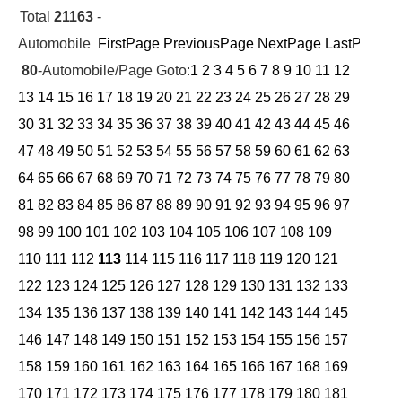
Total
21163
-
Automobile
FirstPage
PreviousPage
NextPage
LastPage
Cu
80
-Automobile/Page Goto:
1
2
3
4
5
6
7
8
9
10
11
12
13
14
15
16
17
18
19
20
21
22
23
24
25
26
27
28
29
30
31
32
33
34
35
36
37
38
39
40
41
42
43
44
45
46
47
48
49
50
51
52
53
54
55
56
57
58
59
60
61
62
63
64
65
66
67
68
69
70
71
72
73
74
75
76
77
78
79
80
81
82
83
84
85
86
87
88
89
90
91
92
93
94
95
96
97
98
99
100
101
102
103
104
105
106
107
108
109
110
111
112
113
114
115
116
117
118
119
120
121
122
123
124
125
126
127
128
129
130
131
132
133
134
135
136
137
138
139
140
141
142
143
144
145
146
147
148
149
150
151
152
153
154
155
156
157
158
159
160
161
162
163
164
165
166
167
168
169
170
171
172
173
174
175
176
177
178
179
180
181