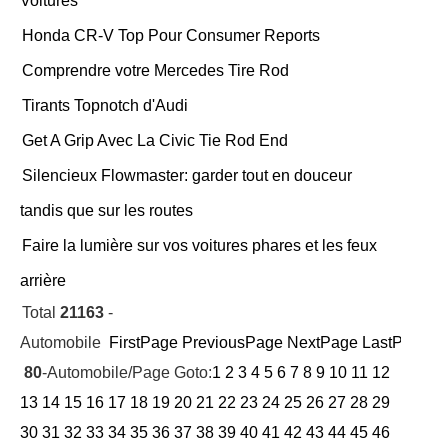
Voitures
Honda CR-V Top Pour Consumer Reports
Comprendre votre Mercedes Tire Rod
Tirants Topnotch d'Audi
Get A Grip Avec La Civic Tie Rod End
Silencieux Flowmaster: garder tout en douceur
tandis que sur les routes
Faire la lumière sur vos voitures phares et les feux
arrière
Total
21163
-
Automobile
FirstPage
PreviousPage
NextPage
LastPage
Cu
80
-Automobile/Page Goto:
1
2
3
4
5
6
7
8
9
10
11
12
13
14
15
16
17
18
19
20
21
22
23
24
25
26
27
28
29
30
31
32
33
34
35
36
37
38
39
40
41
42
43
44
45
46