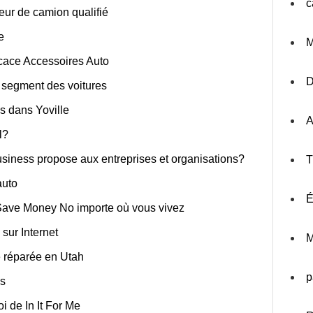
c
ur de camion qualifié
e
M
icace Accessoires Auto
e segment des voitures
ss dans Yoville
A
l?
iness propose aux entreprises et organisations?
T
auto
É
 Save Money No importe où vous vivez
 sur Internet
M
e réparée en Utah
p
es
i de In It For Me