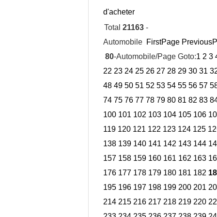
d'acheter
Total
21163
-
Automobile
FirstPage
Previous
80
-Automobile/Page Goto:
1
2
3
22
23
24
25
26
27
28
29
30
31
3
48
49
50
51
52
53
54
55
56
57
5
74
75
76
77
78
79
80
81
82
83
8
100
101
102
103
104
105
106
10
119
120
121
122
123
124
125
12
138
139
140
141
142
143
144
14
157
158
159
160
161
162
163
16
176
177
178
179
180
181
182
18
195
196
197
198
199
200
201
20
214
215
216
217
218
219
220
22
233
234
235
236
237
238
239
24