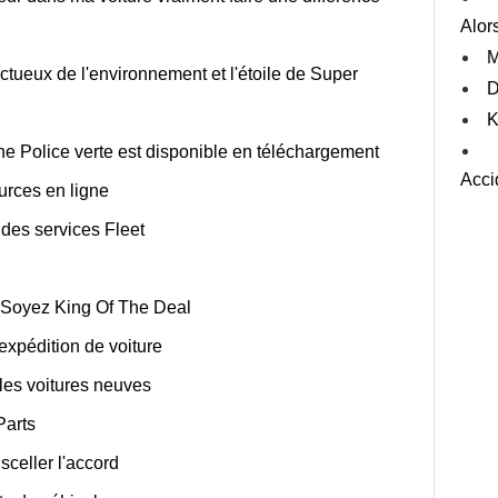
Alor
M
ctueux de l'environnement et l'étoile de Super
D
K
e Police verte est disponible en téléchargement
Acci
urces en ligne
des services Fleet
 Soyez King Of The Deal
 expédition de voiture
 les voitures neuves
Parts
sceller l'accord