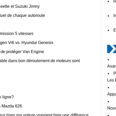
R
etle et Suzuki Jimny
tuel de chaque autoroute
I
E
ission 5 vitesses
en Vr6 vs. Hyundai Genesis
 de protéger Van Engine
able dans bon déroulement de moteurs sont
Avan
P
Les 
Appa
n ligne?
la Mazda 626
Nouv
eur dans ma voiture vraiment faire une différence