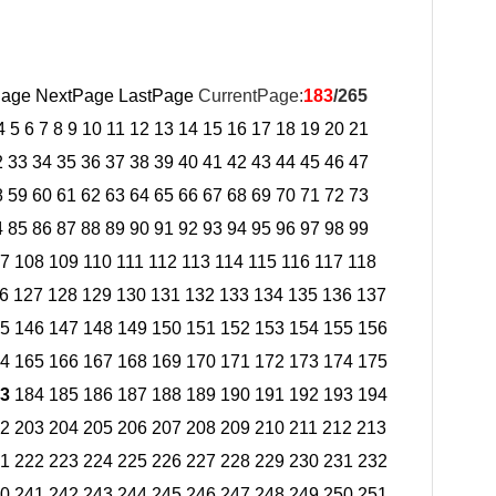
Page
NextPage
LastPage
CurrentPage:
183
/265
4
5
6
7
8
9
10
11
12
13
14
15
16
17
18
19
20
21
2
33
34
35
36
37
38
39
40
41
42
43
44
45
46
47
8
59
60
61
62
63
64
65
66
67
68
69
70
71
72
73
4
85
86
87
88
89
90
91
92
93
94
95
96
97
98
99
7
108
109
110
111
112
113
114
115
116
117
118
6
127
128
129
130
131
132
133
134
135
136
137
5
146
147
148
149
150
151
152
153
154
155
156
4
165
166
167
168
169
170
171
172
173
174
175
3
184
185
186
187
188
189
190
191
192
193
194
2
203
204
205
206
207
208
209
210
211
212
213
1
222
223
224
225
226
227
228
229
230
231
232
0
241
242
243
244
245
246
247
248
249
250
251