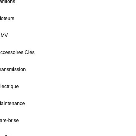
amions
oteurs
DMV
ccessoires Clés
ransmission
lectrique
aintenance
are-brise