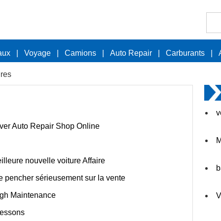
aux
|
Voyage
|
Camions
|
Auto Repair
|
Carburants
|
ures
v
ver Auto Repair Shop Online
M
lleure nouvelle voiture Affaire
b
e pencher sérieusement sur la vente
igh Maintenance
V
Lessons