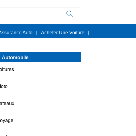
Assurance Auto
|
Acheter Une Voiture
|
Automobile
oitures
oto
ateaux
oyage