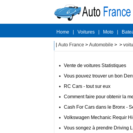
Home
|
Voitures
|
Moto
|
Bate
|
Auto France
>
Automobile
> >
voit
Vente de voitures Statistiques
Vous pouvez trouver un bon Den
RC Cars - tout sur eux
Comment faire pour obtenir la mei
Cash For Cars dans le Bronx - S
Volkswagen Mechanic Requir H
Vous songez à prendre Driving 