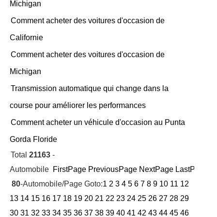
Michigan
Comment acheter des voitures d'occasion de
Californie
Comment acheter des voitures d'occasion de
Michigan
Transmission automatique qui change dans la
course pour améliorer les performances
Comment acheter un véhicule d'occasion au Punta
Gorda Floride
Total
21163
-
Automobile
FirstPage
PreviousPage
NextPage
LastPage
Cu
80
-Automobile/Page Goto:
1
2
3
4
5
6
7
8
9
10
11
12
13
14
15
16
17
18
19
20
21
22
23
24
25
26
27
28
29
30
31
32
33
34
35
36
37
38
39
40
41
42
43
44
45
46