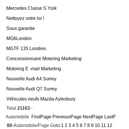
Mercedes Classe S York
Nettoyez votre loi !
Sous garantie
MG6London
MGTF 135 Londres
Concessionnaire Motoring Marketing
Motoring E -mail Marketing
Nouvelle Audi A4 Surrey
Nouvelle Audi Q7 Surrey
Véhicules neufs Mazda Aylesbury
Total
21163
-
Automobile
FirstPage
PreviousPage
NextPage
LastPage
Cu
80
-Automobile/Page Goto:
1
2
3
4
5
6
7
8
9
10
11
12