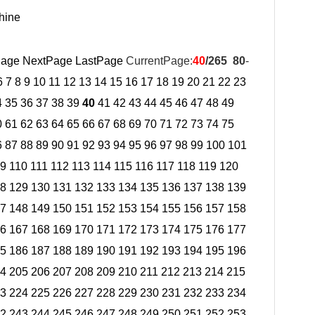
hine
Page
NextPage
LastPage
CurrentPage:
40
/265
80
-
6
7
8
9
10
11
12
13
14
15
16
17
18
19
20
21
22
23
4
35
36
37
38
39
40
41
42
43
44
45
46
47
48
49
0
61
62
63
64
65
66
67
68
69
70
71
72
73
74
75
6
87
88
89
90
91
92
93
94
95
96
97
98
99
100
101
9
110
111
112
113
114
115
116
117
118
119
120
8
129
130
131
132
133
134
135
136
137
138
139
7
148
149
150
151
152
153
154
155
156
157
158
6
167
168
169
170
171
172
173
174
175
176
177
5
186
187
188
189
190
191
192
193
194
195
196
4
205
206
207
208
209
210
211
212
213
214
215
3
224
225
226
227
228
229
230
231
232
233
234
2
243
244
245
246
247
248
249
250
251
252
253