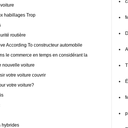
c
voiture
x habillages Trop
M
s
urité routière
ive According To constructeur automobile
A
dans le commerce en temps en considérant la
 nouvelle voiture
T
ir votre voiture couvrir
É
ur votre voiture?
is
M
c
p
s hybrides