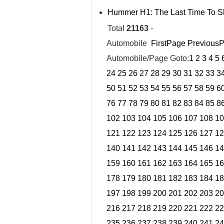
Hummer H1: The Last Time To S
Total
21163
-
Automobile
FirstPage
Previous
Automobile/Page Goto:
1
2
3
4
5
24
25
26
27
28
29
30
31
32
33
3
50
51
52
53
54
55
56
57
58
59
6
76
77
78
79
80
81
82
83
84
85
8
102
103
104
105
106
107
108
10
121
122
123
124
125
126
127
12
140
141
142
143
144
145
146
14
159
160
161
162
163
164
165
16
178
179
180
181
182
183
184
18
197
198
199
200
201
202
203
20
216
217
218
219
220
221
222
22
235
236
237
238
239
240
241
24