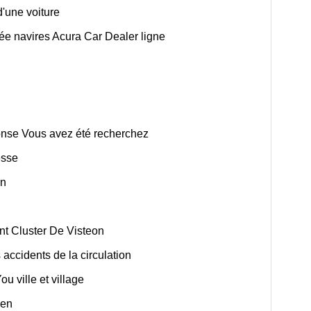
d'une voiture
fiée navires Acura Car Dealer ligne
onse Vous avez été recherchez
esse
on
nt Cluster De Visteon
 accidents de la circulation
u ville et village
gen