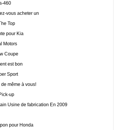
Ls-460
lez-vous acheter un
The Top
te pour Kia
al Motors
New Coupe
ent est bon
per Sport
ut de même à vous!
Pick-up
cain Usine de fabrication En 2009
apon pour Honda