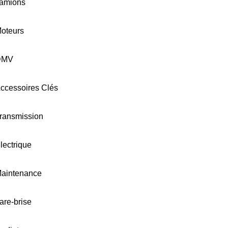
amions
oteurs
DMV
ccessoires Clés
ransmission
lectrique
aintenance
are-brise