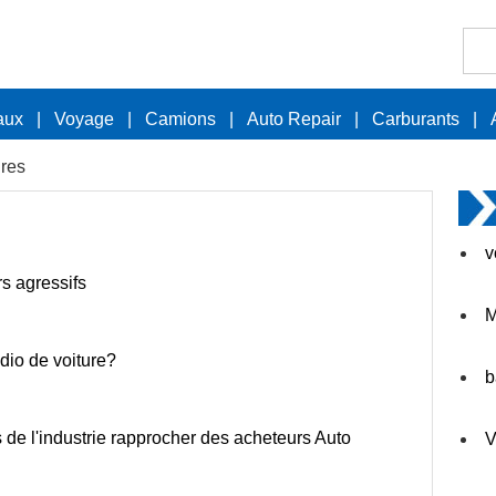
aux
|
Voyage
|
Camions
|
Auto Repair
|
Carburants
|
ures
v
s agressifs
M
dio de voiture?
b
 de l'industrie rapprocher des acheteurs Auto
V