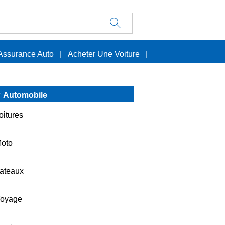
Assurance Auto
|
Acheter Une Voiture
|
Automobile
oitures
oto
ateaux
oyage