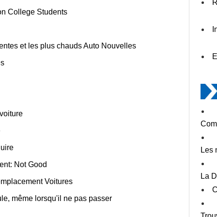
R
ton College Students
I
centes et les plus chauds Auto Nouvelles
E
es
voiture
Comm
e
uire
Les 
ment: Not Good
La D
remplacement Voitures
C
le, même lorsqu'il ne pas passer
Trou