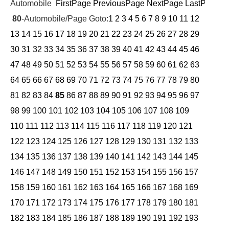
Automobile
FirstPage
PreviousPage
NextPage
LastPage
Cu
80
-Automobile/Page Goto:
1
2
3
4
5
6
7
8
9
10
11
12
13
14
15
16
17
18
19
20
21
22
23
24
25
26
27
28
29
30
31
32
33
34
35
36
37
38
39
40
41
42
43
44
45
46
47
48
49
50
51
52
53
54
55
56
57
58
59
60
61
62
63
64
65
66
67
68
69
70
71
72
73
74
75
76
77
78
79
80
81
82
83
84
85
86
87
88
89
90
91
92
93
94
95
96
97
98
99
100
101
102
103
104
105
106
107
108
109
110
111
112
113
114
115
116
117
118
119
120
121
122
123
124
125
126
127
128
129
130
131
132
133
134
135
136
137
138
139
140
141
142
143
144
145
146
147
148
149
150
151
152
153
154
155
156
157
158
159
160
161
162
163
164
165
166
167
168
169
170
171
172
173
174
175
176
177
178
179
180
181
182
183
184
185
186
187
188
189
190
191
192
193