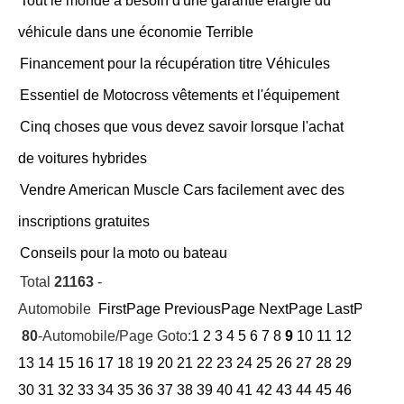
Tout le monde a besoin d'une garantie élargie du
véhicule dans une économie Terrible
Financement pour la récupération titre Véhicules
Essentiel de Motocross vêtements et l'équipement
Cinq choses que vous devez savoir lorsque l'achat
de voitures hybrides
Vendre American Muscle Cars facilement avec des
inscriptions gratuites
Conseils pour la moto ou bateau
Total
21163
-
Automobile
FirstPage
PreviousPage
NextPage
LastPage
Cu
80
-Automobile/Page Goto:
1
2
3
4
5
6
7
8
9
10
11
12
13
14
15
16
17
18
19
20
21
22
23
24
25
26
27
28
29
30
31
32
33
34
35
36
37
38
39
40
41
42
43
44
45
46