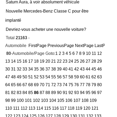
Saturn Aura, à voir absolument véhicule
Nouvelle Mercedes-Benz Classe C pour être
implanté
Devriez-vous acheter une nouvelle voiture?
Total
21163
-
Automobile
FirstPage
PreviousPage
NextPage
LastPage
Cu
80
-Automobile/Page Goto:
1
2
3
4
5
6
7
8
9
10
11
12
13
14
15
16
17
18
19
20
21
22
23
24
25
26
27
28
29
30
31
32
33
34
35
36
37
38
39
40
41
42
43
44
45
46
47
48
49
50
51
52
53
54
55
56
57
58
59
60
61
62
63
64
65
66
67
68
69
70
71
72
73
74
75
76
77
78
79
80
81
82
83
84
85
86
87
88
89
90
91
92
93
94
95
96
97
98
99
100
101
102
103
104
105
106
107
108
109
110
111
112
113
114
115
116
117
118
119
120
121
122
123
124
125
126
127
128
129
130
131
132
133