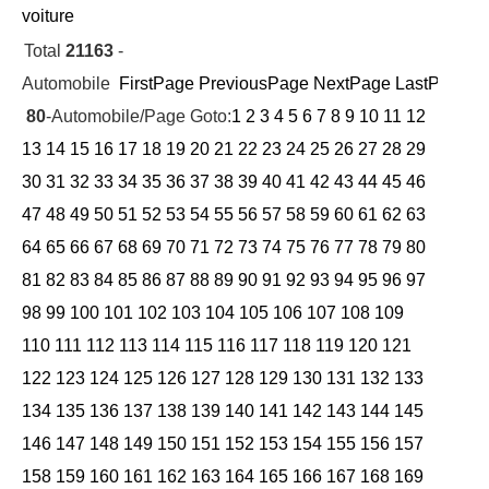
voiture
Total
21163
-
Automobile
FirstPage
PreviousPage
NextPage
LastPage
Cu
80
-Automobile/Page Goto:
1
2
3
4
5
6
7
8
9
10
11
12
13
14
15
16
17
18
19
20
21
22
23
24
25
26
27
28
29
30
31
32
33
34
35
36
37
38
39
40
41
42
43
44
45
46
47
48
49
50
51
52
53
54
55
56
57
58
59
60
61
62
63
64
65
66
67
68
69
70
71
72
73
74
75
76
77
78
79
80
81
82
83
84
85
86
87
88
89
90
91
92
93
94
95
96
97
98
99
100
101
102
103
104
105
106
107
108
109
110
111
112
113
114
115
116
117
118
119
120
121
122
123
124
125
126
127
128
129
130
131
132
133
134
135
136
137
138
139
140
141
142
143
144
145
146
147
148
149
150
151
152
153
154
155
156
157
158
159
160
161
162
163
164
165
166
167
168
169