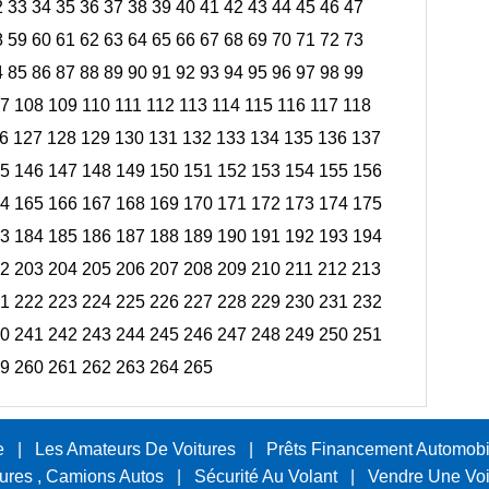
2
33
34
35
36
37
38
39
40
41
42
43
44
45
46
47
8
59
60
61
62
63
64
65
66
67
68
69
70
71
72
73
4
85
86
87
88
89
90
91
92
93
94
95
96
97
98
99
7
108
109
110
111
112
113
114
115
116
117
118
6
127
128
129
130
131
132
133
134
135
136
137
5
146
147
148
149
150
151
152
153
154
155
156
4
165
166
167
168
169
170
171
172
173
174
175
3
184
185
186
187
188
189
190
191
192
193
194
2
203
204
205
206
207
208
209
210
211
212
213
1
222
223
224
225
226
227
228
229
230
231
232
0
241
242
243
244
245
246
247
248
249
250
251
9
260
261
262
263
264
265
e
|
Les Amateurs De Voitures
|
Prêts Financement Automobi
tures , Camions Autos
|
Sécurité Au Volant
|
Vendre Une Voi