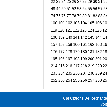
22
23
24
25
26
27
28
29
30
31
3
48
49
50
51
52
53
54
55
56
57
5
74
75
76
77
78
79
80
81
82
83
8
100
101
102
103
104
105
106
10
119
120
121
122
123
124
125
12
138
139
140
141
142
143
144
14
157
158
159
160
161
162
163
16
176
177
178
179
180
181
182
18
195
196
197
198
199
200
201
20
214
215
216
217
218
219
220
22
233
234
235
236
237
238
239
24
252
253
254
255
256
257
258
25
Car Options De Rechang
Voi