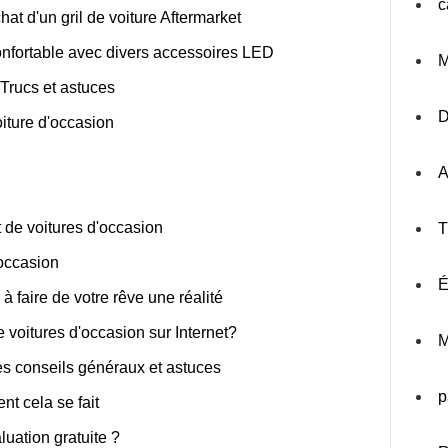
c
hat d'un gril de voiture Aftermarket
confortable avec divers accessoires LED
M
 Trucs et astuces
iture d'occasion
A
t de voitures d'occasion
T
occasion
É
à faire de votre rêve une réalité
 voitures d'occasion sur Internet?
M
ues conseils généraux et astuces
p
nt cela se fait
uation gratuite ?