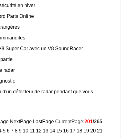
sécurité en hiver
ord Parts Online
trangères
Commandites
n V8 Super Car avec un V8 SoundRacer
partie
e radar
gnostic
ion d'un détecteur de radar pendant que vous
Page
NextPage
LastPage
CurrentPage:
201
/265
4
5
6
7
8
9
10
11
12
13
14
15
16
17
18
19
20
21