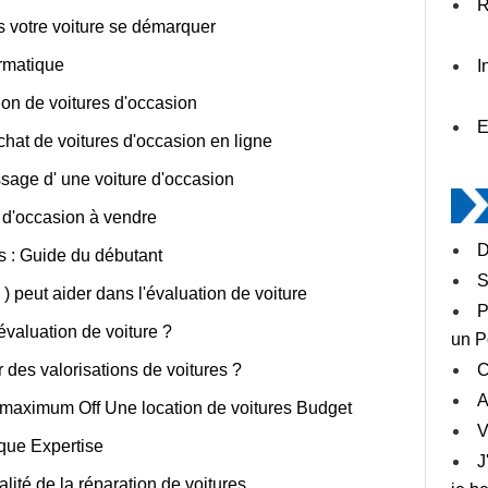
R
s votre voiture se démarquer
ormatique
I
on de voitures d'occasion
E
chat de voitures d'occasion en ligne
sage d' une voiture d'occasion
s d'occasion à vendre
D
es : Guide du débutant
S
peut aider dans l'évaluation de voiture
P
'évaluation de voiture ?
un P
r des valorisations de voitures ?
C
A
 maximum Off Une location de voitures Budget
V
que Expertise
J
lité de la réparation de voitures