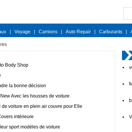
aux
|
Voyage
|
Camions
|
Auto Repair
|
Carburants
|
ures
Auto Body Shop
v
e
M
dre la bonne décision
 New Avec les housses de voiture
b
 de voiture en plein air couvre pour Elle
Covers intérieure
V
leur sport modèles de voiture