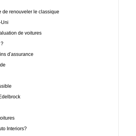
 de renouveler le classique
-Uni
luation de voitures
 ?
fins d'assurance
nde
ssible
Edelbrock
oitures
to Interiors?