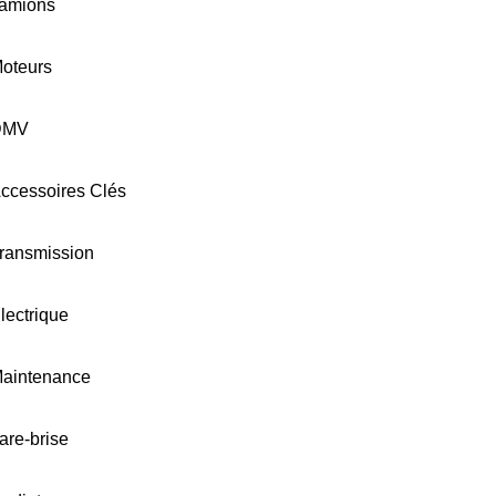
amions
oteurs
DMV
ccessoires Clés
ransmission
lectrique
aintenance
are-brise