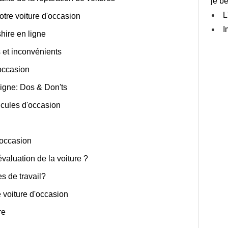
je b
L
otre voiture d'occasion
I
hire en ligne
 et inconvénients
occasion
ligne: Dos & Don'ts
icules d'occasion
'occasion
valuation de la voiture ?
s de travail?
e voiture d'occasion
re