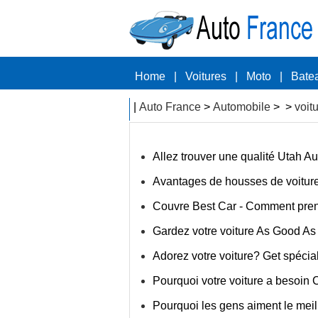
Home
|
Voitures
|
Moto
|
Bate
|
Auto France
>
Automobile
> >
voit
Allez trouver une qualité Utah 
Avantages de housses de voitur
Couvre Best Car - Comment pren
Gardez votre voiture As Good As
Adorez votre voiture? Get spécial
Pourquoi votre voiture a besoin 
Pourquoi les gens aiment le meil