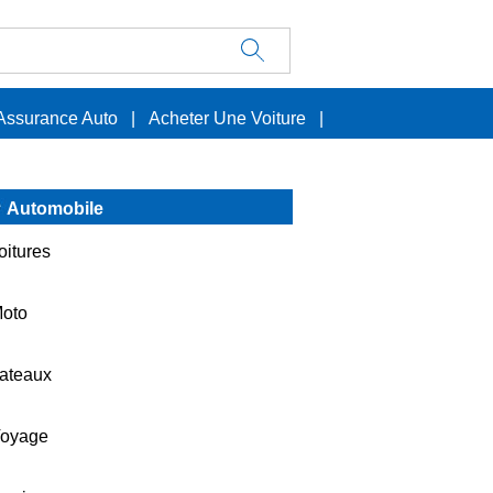
Assurance Auto
|
Acheter Une Voiture
|
Automobile
oitures
oto
ateaux
oyage