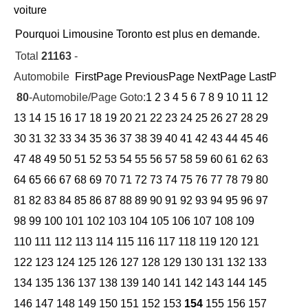
voiture
Pourquoi Limousine Toronto est plus en demande.
Total
21163
-
Automobile
FirstPage
PreviousPage
NextPage
LastPage
Cu
80
-Automobile/Page Goto:
1
2
3
4
5
6
7
8
9
10
11
12
13
14
15
16
17
18
19
20
21
22
23
24
25
26
27
28
29
30
31
32
33
34
35
36
37
38
39
40
41
42
43
44
45
46
47
48
49
50
51
52
53
54
55
56
57
58
59
60
61
62
63
64
65
66
67
68
69
70
71
72
73
74
75
76
77
78
79
80
81
82
83
84
85
86
87
88
89
90
91
92
93
94
95
96
97
98
99
100
101
102
103
104
105
106
107
108
109
110
111
112
113
114
115
116
117
118
119
120
121
122
123
124
125
126
127
128
129
130
131
132
133
134
135
136
137
138
139
140
141
142
143
144
145
146
147
148
149
150
151
152
153
154
155
156
157