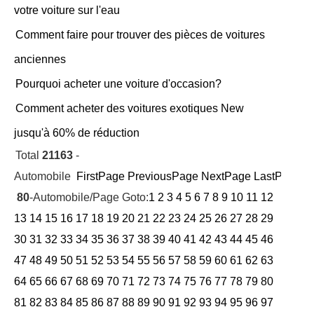
votre voiture sur l'eau
Comment faire pour trouver des pièces de voitures
anciennes
Pourquoi acheter une voiture d'occasion?
Comment acheter des voitures exotiques New
jusqu'à 60% de réduction
Total
21163
-
Automobile
FirstPage
PreviousPage
NextPage
LastPage
Cu
80
-Automobile/Page Goto:
1
2
3
4
5
6
7
8
9
10
11
12
13
14
15
16
17
18
19
20
21
22
23
24
25
26
27
28
29
30
31
32
33
34
35
36
37
38
39
40
41
42
43
44
45
46
47
48
49
50
51
52
53
54
55
56
57
58
59
60
61
62
63
64
65
66
67
68
69
70
71
72
73
74
75
76
77
78
79
80
81
82
83
84
85
86
87
88
89
90
91
92
93
94
95
96
97