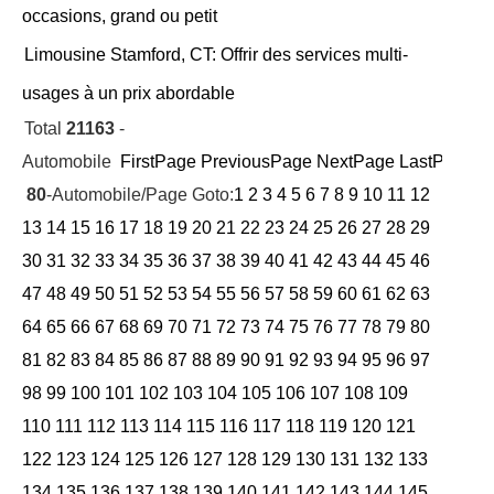
occasions, grand ou petit
Limousine Stamford, CT: Offrir des services multi-
usages à un prix abordable
Total
21163
-
Automobile
FirstPage
PreviousPage
NextPage
LastPage
Cu
80
-Automobile/Page Goto:
1
2
3
4
5
6
7
8
9
10
11
12
13
14
15
16
17
18
19
20
21
22
23
24
25
26
27
28
29
30
31
32
33
34
35
36
37
38
39
40
41
42
43
44
45
46
47
48
49
50
51
52
53
54
55
56
57
58
59
60
61
62
63
64
65
66
67
68
69
70
71
72
73
74
75
76
77
78
79
80
81
82
83
84
85
86
87
88
89
90
91
92
93
94
95
96
97
98
99
100
101
102
103
104
105
106
107
108
109
110
111
112
113
114
115
116
117
118
119
120
121
122
123
124
125
126
127
128
129
130
131
132
133
134
135
136
137
138
139
140
141
142
143
144
145