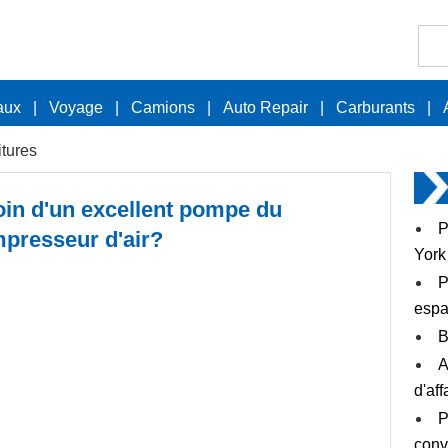
aux
|
Voyage
|
Camions
|
Auto Repair
|
Carburants
|
itures
in d'un excellent pompe du
P
presseur d'air?
York
P
espa
B
A
d'aff
P
conv