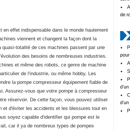
A
de r
 en effet indispensable dans le monde hautement
chines viennent et changent la façon dont la
 La quasi-totalité de ces machines passent par une
P
pour
 l'évolution des besoins de nombreuses industries.
A
chines et même des robots, ce genre de machine
S
articulier de l'industrie, ou même hobby. Les
P
rendre la pompe compresseur équipement fiable de
d'un
 aussi. Assurez-vous que votre pompe à compresseur
C
otre réservoir. De cette façon, vous pouvez utiliser
d'un
t d'éviter les accidents et les blessures tout en
P
vous soyez capable d'identifier qui pompe est le
avail, car il ya de nombreux types de pompes