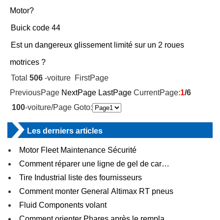
Motor?
Buick code 44
Est un dangereux glissement limité sur un 2 roues
motrices ?
Total
506
-voiture FirstPage
PreviousPage
NextPage
LastPage
CurrentPage:
1
/6
100
-voiture/Page Goto:
Les derniers articles
Motor Fleet Maintenance Sécurité
Comment réparer une ligne de gel de car…
Tire Industrial liste des fournisseurs
Comment monter General Altimax RT pneus
Fluid Components volant
Comment orienter Phares après le rempla…