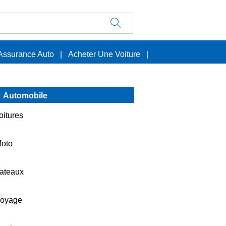
Assurance Auto
|
Acheter Une Voiture
|
Automobile
oitures
oto
ateaux
oyage