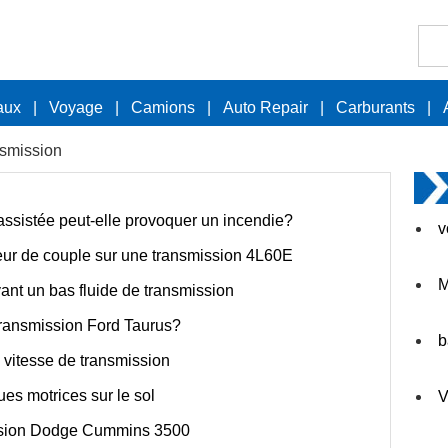
aux
|
Voyage
|
Camions
|
Auto Repair
|
Carburants
|
smission
 assistée peut-elle provoquer un incendie?
v
eur de couple sur une transmission 4L60E
M
ant un bas fluide de transmission
transmission Ford Taurus?
b
 vitesse de transmission
es motrices sur le sol
V
ission Dodge Cummins 3500