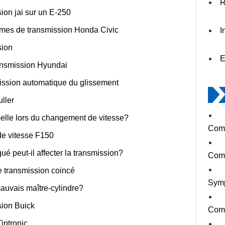
R
ion jai sur un E-250
mes de transmission Honda Civic
I
sion
E
ansmission Hyundai
mission automatique du glissement
ller
-elle lors du changement de vitesse?
Comm
e vitesse F150
ué peut-il affecter la transmission?
Comm
e transmission coincé
Symp
auvais maître-cylindre?
sion Buick
Comm
iptronic