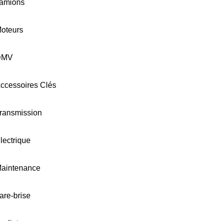
amions
oteurs
DMV
ccessoires Clés
ransmission
lectrique
aintenance
are-brise