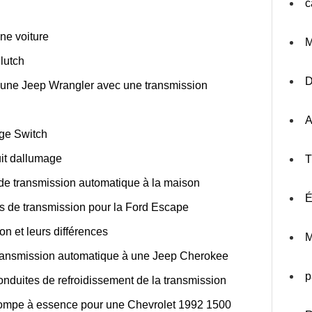
c
une voiture
M
lutch
s une Jeep Wrangler avec une transmission
A
ge Switch
it dallumage
T
de transmission automatique à la maison
É
 de transmission pour la Ford Escape
n et leurs différences
M
transmission automatique à une Jeep Cherokee
p
nduites de refroidissement de la transmission
 pompe à essence pour une Chevrolet 1992 1500