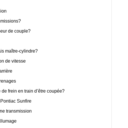
ion
smissions?
seur de couple?
is maître-cylindre?
on de vitesse
rrière
renages
 de frein en train d’être coupée?
 Pontiac Sunfire
une transmission
allumage