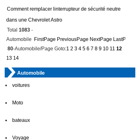
Comment remplacer linterrupteur de sécurité neutre
dans une Chevrolet Astro
Total
1083
-
Automobile
FirstPage
PreviousPage
NextPage
LastPage
Cu
80
-Automobile/Page Goto:
1
2
3
4
5
6
7
8
9
10
11
12
13
14
Automobile
voitures
Moto
bateaux
Voyage