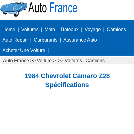
Home
|
Voitures
|
Moto
|
Bateaux
|
Voyage
|
Camions
|
Auto Repair
|
Carburants
|
Assurance Auto
|
Acheter Une Voiture
|
Auto France
>>
Voiture
> >>
Voitures , Camions
Autos
>>
Voitures de sport
1984 Chevrolet Camaro Z28
Spécifications