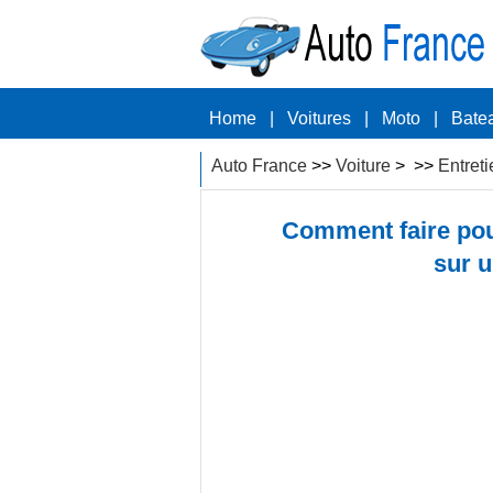
Home
|
Voitures
|
Moto
|
Bate
Auto France
>>
Voiture
> >>
Entreti
Comment faire pou
sur 