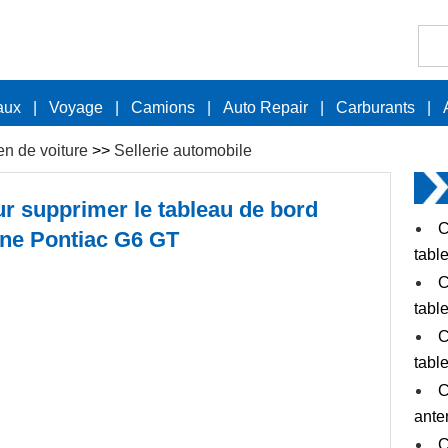
aux
|
Voyage
|
Camions
|
Auto Repair
|
Carburants
|
en de voiture
>>
Sellerie automobile
r supprimer le tableau de bord
C
une Pontiac G6 GT
tabl
C
tabl
C
tabl
C
ante
C