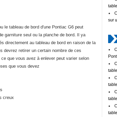
tabl
C
sur 
u le tableau de bord d'une Pontiac G6 peut
e garniture seul ou la planche de bord. Il ya
iés directement au tableau de bord en raison de la
C
us devrez retirer un certain nombre de ces
Pont
 ce que vous avez à enlever peut varier selon
C
hoses que vous devez
tabl
C
tabl
ps
C
ns creux
tabl
C
tabl