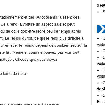
d'ea
S
tationnement et des autocollants laissent des
 Cela rend la voiture un aspect sale et peut
sidu de colle doit être retiré peu de temps après
. Le résidu durcit, ce qui le rend plus difficile à
Q
voit
r enlever le résidu dépend de combien est sur ​​la
C
été là . Même si vous ne pouvez pas voir tout
C
e nettoyé . Choses que vous devez
voit
C
e lame de rasoir
voit
C
de vi
C
Fend