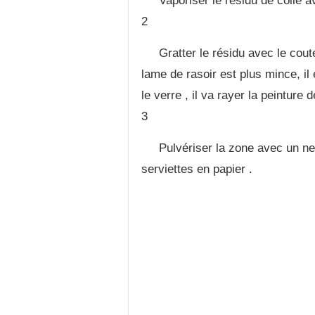
Vaporiser le résidu de colle a
2
Gratter le résidu avec le cou
lame de rasoir est plus mince, il e
le verre , il va rayer la peinture d
3
Pulvériser la zone avec un ne
serviettes en papier .