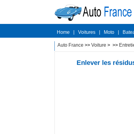
Home
|
Voitures
|
Moto
|
Bate
Auto France
>>
Voiture
> >>
Entreti
Enlever les résidu