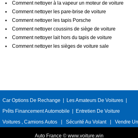
Comment nettoyer à la vapeur un moteur de voiture
Comment nettoyer les pare-brise de voiture
Comment nettoyer les tapis Porsche
Comment nettoyer coussins de siège de voiture
Comment nettoyer lait hors du tapis de voiture
Comment nettoyer les sièges de voiture sale
Car Options De Rechange
|
Les Amateurs De Voitures
|
Prêts Financement Automobile
|
Entretien De Voiture
Voitures , Camions Autos
|
Sécurité Au Volant
|
Vendre Un
Auto France © www.voiture.win