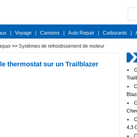
aux
|
Voyage
|
Camions
|
Auto Repair
|
Carburants
|
epair
>>
Systèmes de refroidissement de moteur
 thermostat sur un Trailblazer
C
Trai
C
Blaz
C
Chev
C
4,3 
C