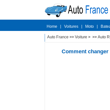
Home
|
Voitures
|
Moto
|
Bate
Auto France
>>
Voiture
> >>
Auto R
Comment changer le