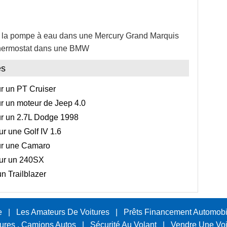
la pompe à eau dans une Mercury Grand Marquis
thermostat dans une BMW
es
r un PT Cruiser
r un moteur de Jeep 4.0
ur un 2.7L Dodge 1998
r une Golf IV 1.6
ur une Camaro
ur un 240SX
n Trailblazer
e
|
Les Amateurs De Voitures
|
Prêts Financement Automobi
tures , Camions Autos
|
Sécurité Au Volant
|
Vendre Une Voi