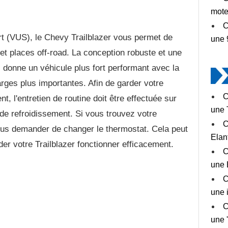
mote
C
rt (VUS), le Chevy Trailblazer vous permet de
une 
et places off-road. La conception robuste et une
 donne un véhicule plus fort performant avec la
arges plus importantes. Afin de garder votre
C
t, l'entretien de routine doit être effectuée sur
une 
e refroidissement. Si vous trouvez votre
C
vous demander de changer le thermostat. Cela peut
Elan
rder votre Trailblazer fonctionner efficacement.
C
une 
C
une 
C
une 