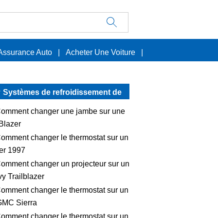
Assurance Auto
|
Acheter Une Voiture
|
Systèmes de refroidissement de
moteur
omment changer une jambe sur une
lBlazer
omment changer le thermostat sur un
er 1997
omment changer un projecteur sur un
y Trailblazer
omment changer le thermostat sur un
GMC Sierra
omment changer le thermostat sur un