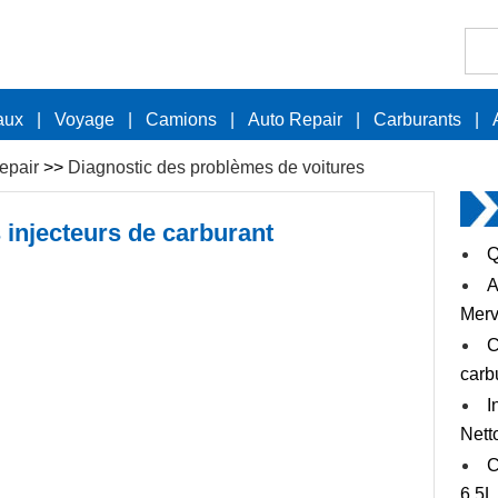
aux
|
Voyage
|
Camions
|
Auto Repair
|
Carburants
|
epair
>>
Diagnostic des problèmes de voitures
 injecteurs de carburant
Q
A
Merv
C
carb
I
Nett
C
6.5L