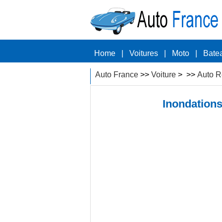
Home
|
Voitures
|
Moto
|
Bate
Auto France
>>
Voiture
> >>
Auto R
Inondations