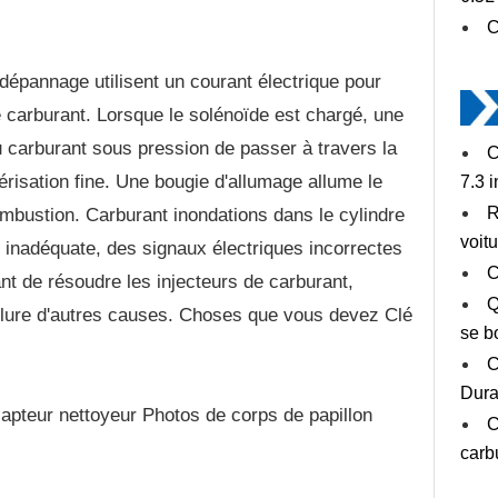
C
dépannage utilisent un courant électrique pour
e carburant. Lorsque le solénoïde est chargé, une
 carburant sous pression de passer à travers la
C
risation fine. Une bougie d'allumage allume le
7.3 
R
bustion. Carburant inondations dans le cylindre
voit
ge inadéquate, des signaux électriques incorrectes
C
nt de résoudre les injecteurs de carburant,
Q
exclure d'autres causes. Choses que vous devez Clé
se b
C
Dur
capteur nettoyeur Photos de corps de papillon
C
carb