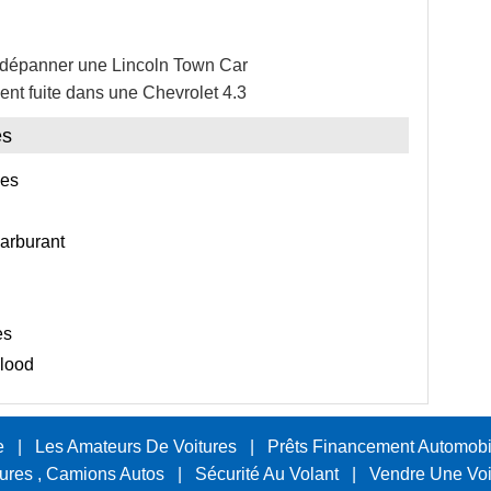
 dépanner une Lincoln Town Car
ent fuite dans une Chevrolet 4.3
es
ues
carburant
es
Flood
e
|
Les Amateurs De Voitures
|
Prêts Financement Automobi
tures , Camions Autos
|
Sécurité Au Volant
|
Vendre Une Voi