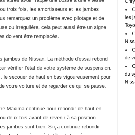
bas après avoir frappé une bosse à une vitesse
Chry
 ou trois fois, les amortisseurs et les jambes
C
les 
us remarquez un problème avec pilotage et de
Toyo
e ou irrégulière, cela peut aussi être un signe
C
es doivent être remplacés.
Niss
C
de v
es jambes de Nissan. La méthode d'essai rebond
C
r vérifier l'état de votre système de suspension.
du s
rps, le secouer de haut en bas vigoureusement pour
Niss
r de votre voiture et de regarder ce qui se passe.
re Maxima continue pour rebondir de haut en
ou deux fois avant de revenir à sa position
 les jambes sont bien. Si ça continue rebondir