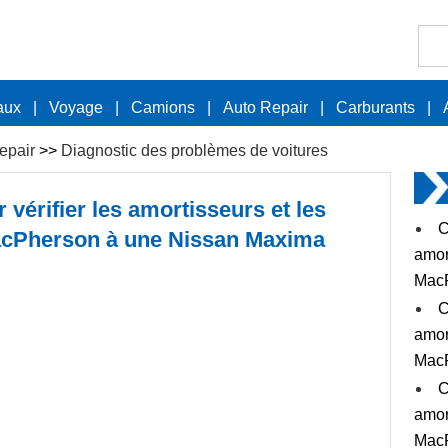
aux
|
Voyage
|
Camions
|
Auto Repair
|
Carburants
|
epair
>>
Diagnostic des problèmes de voitures
vérifier les amortisseurs et les
C
acPherson à une Nissan Maxima
amor
MacP
C
amor
MacP
C
amor
MacP