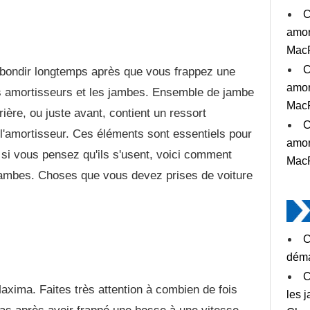
C
amor
MacP
C
bondir longtemps après que vous frappez une
amor
les amortisseurs et les jambes. Ensemble de jambe
MacP
arrière, ou juste avant, contient un ressort
C
 l'amortisseur. Ces éléments sont essentiels pour
amor
si vous pensez qu'ils s'usent, voici comment
MacP
 jambes. Choses que vous devez prises de voiture
C
déma
C
Maxima. Faites très attention à combien de fois
les 