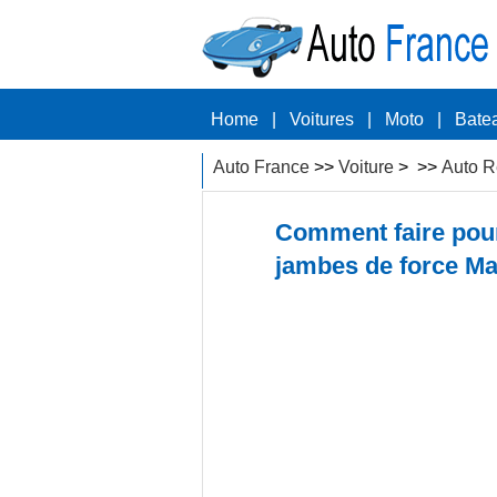
Home
|
Voitures
|
Moto
|
Bate
Auto France
>>
Voiture
> >>
Auto R
Comment faire pour 
jambes de force M