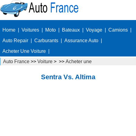
Home
|
Voitures
|
Moto
|
Bateaux
|
Voyage
|
Camions
|
Auto Repair
|
Carburants
|
Assurance Auto
|
Acheter Une Voiture
|
Auto France
>>
Voiture
> >>
Acheter une
voiture
>>
rudiments d'achat de voiture
Sentra Vs. Altima