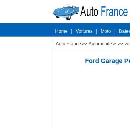
Home
|
Voitures
|
Moto
|
Bate
Auto France
>>
Automobile
> >>
vo
Ford Garage Po