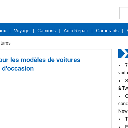
aux
|
Voyage
|
Camions
|
Auto Repair
|
Carburants
|
itures
ur les modèles de voitures
7
d'occasion
voit
S
à Tw
O
conc
Newa
T
E