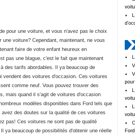
voitu
L
d'oc
nde pour une voiture, et vous n'avez pas le choix
r une voiture? Cependant, maintenant, ne vous
enant faire de votre enfant heureux en
L
est pas une blague, c'est le fait que maintenant
V
à des tarifs abordables. Il ya beaucoup de
V
 vendent des voitures d'occasion. Ces voitures
pour
issent comme neuf. Vous pouvez trouver des
L
s, mais quand il s'agit de voitures d'occasion
voit
e nombreux modèles disponibles dans Ford tels que
L
 avez des doutes sur la qualité de ces voitures
voit
ez pas! Ces voitures ne sont pas de qualité
C
Il ya beaucoup de possibilités d'obtenir une réelle
Ford