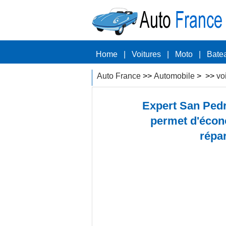
Home
|
Voitures
|
Moto
|
Bate
Auto France
>>
Automobile
> >>
vo
Expert San Ped
permet d'écono
répa