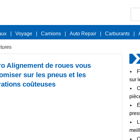
aux
|
Voyage
|
Camions
|
Auto Repair
|
Carburants
|
itures
ro Alignement de roues vous
F
miser sur les pneus et les
sur 
rations coûteuses
C
pièc
É
pres
L
meil
Q