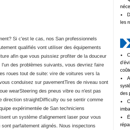
néce
D
les 
ement? Si c'est le cas, nos San professionnels
tement qualifiés vont utiliser des équipements
C
oiture afin que vous puissiez profiter de la douceur
d'év
 l'un des problèmes suivants, vous devriez faire
coût
s roues tout de suite: vire de voitures vers la
A
e vous conduisez sur pavementTires de niveau sont
syst
 roue wearSteering des pneus vibre ou n'est pas
des 
 direction straightDifficulty ou se sentir comme
C
équipe expérimentée de San techniciens
imba
lisent un système d'alignement laser pour vous
É
répa
u sont parfaitement alignés. Nous inspectons